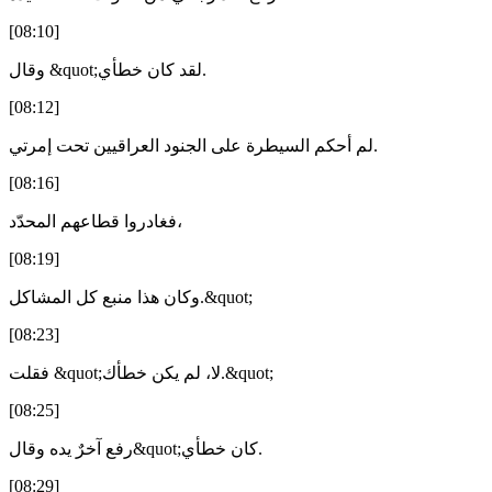
[08:10]
وقال &quot;لقد كان خطأي.
[08:12]
لم أحكم السيطرة على الجنود العراقيين تحت إمرتي.
[08:16]
فغادروا قطاعهم المحدّد،
[08:19]
وكان هذا منبع كل المشاكل.&quot;
[08:23]
فقلت &quot;لا، لم يكن خطأك.&quot;
[08:25]
رفع آخرٌ يده وقال&quot;كان خطأي.
[08:29]