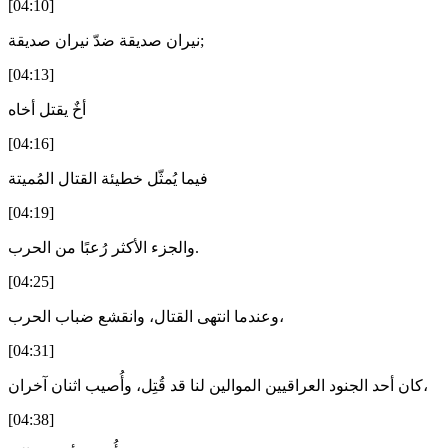
[04:10]
نيران صديقة ضدّ نيران صديقة;
[04:13]
أخٌ يقتل أخاه
[04:16]
فيما يُمثّل خطيئة القتال المُميتة
[04:19]
والجزء الأكثر رُعبًا من الحرب.
[04:25]
وعندما انتهى القتال، وانقشع ضباب الحرب،
[04:31]
كان أحد الجنود العراقيين الموالين لنا قد قُتِل، وأُصيب اثنان آخران،
[04:38]