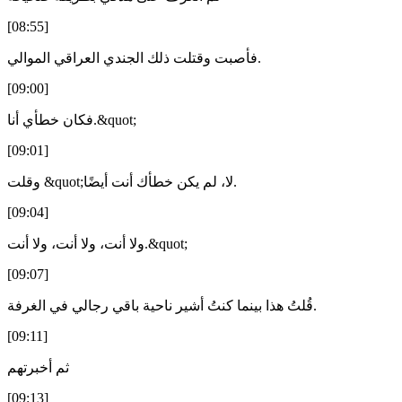
[08:55]
فأصبت وقتلت ذلك الجندي العراقي الموالي.
[09:00]
فكان خطأي أنا.&quot;
[09:01]
وقلت &quot;لا، لم يكن خطأك أنت أيضًا.
[09:04]
ولا أنت، ولا أنت، ولا أنت.&quot;
[09:07]
قُلتُ هذا بينما كنتُ أشير ناحية باقي رجالي في الغرفة.
[09:11]
ثم أخبرتهم
[09:13]