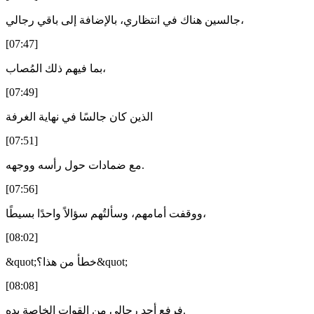
جالسين هناك في انتظاري، بالإضافة إلى باقي رجالي،
[07:47]
بما فيهم ذلك المُصاب،
[07:49]
الذين كان جالسًا في نهاية الغرفة
[07:51]
مع ضمادات حول رأسه ووجهه.
[07:56]
ووقفت أمامهم، وسألتُهم سؤالاً واحدًا بسيطًا،
[08:02]
&quot;خطأ من هذا؟&quot;
[08:08]
فرفع أحد رجالي من القوات الخاصة يده.