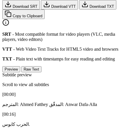
Download SRT
Download VTT
Download TXT
Copy to Clipboard
SRT
- Most compatible format for video players (VLC, media
players, video editors)
VTT
- Web Video Text Tracks for HTML5 video and browsers
TXT
- Plain text with timestamps for easy reading and editing
Preview
Raw Text
Subtitle preview
Scroll to view all subtitles
[00:00]
المترجم: Ahmed Fatthey المدقّق: Anwar Dafa-Alla
[00:16]
الحرب كابوس.