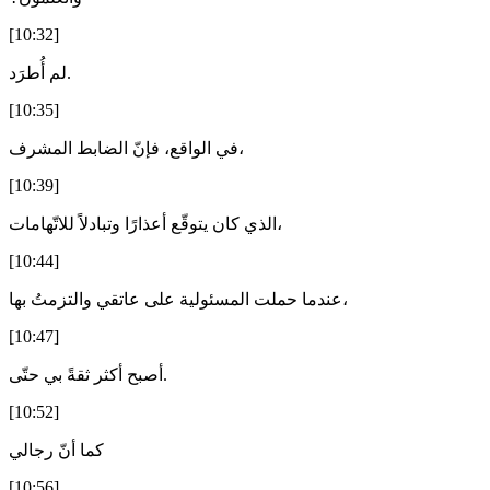
[10:32]
لم أُطرَد.
[10:35]
في الواقع، فإنّ الضابط المشرف،
[10:39]
الذي كان يتوقّع أعذارًا وتبادلاً للاتّهامات،
[10:44]
عندما حملت المسئولية على عاتقي والتزمتُ بها،
[10:47]
أصبح أكثر ثقةً بي حتّى.
[10:52]
كما أنّ رجالي
[10:56]