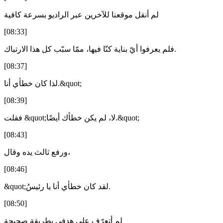
لم أنقل موقعنا للآخرين عبر الراديو بسرعة كافية
[08:33]
فلم يعرفوا أيّ بناية كنّا فيها، ممّا سبّب كل هذا الارتباك.
[08:37]
لذا كان خطأي أنا.&quot;
[08:39]
فقلت &quot;لا، لم يكن خطأك أيضًا.&quot;
[08:43]
ورفع ثالث يده وقال،
[08:46]
&quot;لقد كان خطأي أنا يا رئيسُ.
[08:50]
لم أتعرّف على هدفي بطريقة صحيحة