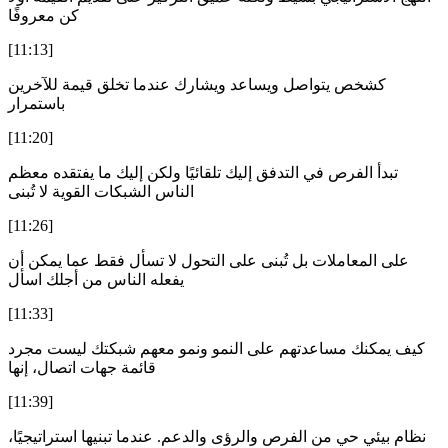
كن معروفًا
[11:13]
كشخص يتواصل ويساعد ويشارك عندما تخلق قيمة للآخرين
باستمرار
[11:20]
تبدأ الفرص في التدفق إليك تلقائيًا ولكن إليك ما يفتقده معظم
الناس الشبكات القوية لا تُبنى
[11:26]
على المعاملات بل تُبنى على التحول لا تسأل فقط عما يمكن أن
يفعله الناس من أجلك اسأل
[11:33]
كيف يمكنك مساعدتهم على النمو ونمو معهم شبكتك ليست مجرد
قائمة جهات اتصال، إنها
[11:39]
نظام بيئي حي من الفرص والرؤى والدعم. عندما تبنيها استراتيجيًا،