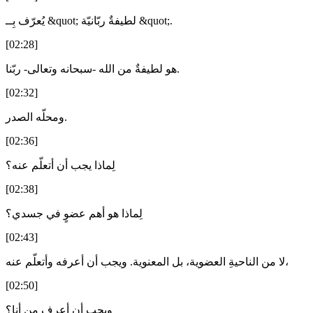
يُعرّف بِــ &quot; لطيفةٌ ربّانيّة &quot;.
[02:28]
هو لطيفةٌ من الله -سبحانه وتعالى- ربّنا.
[02:32]
ومحلّه الصدر.
[02:36]
لِماذا يجب أن أتعلّم عنه؟
[02:38]
لِماذا هو أهم عضوٍ في جسدي؟
[02:43]
لا من الناحيةِ العضوية، بل المعنوية. ويجب أن أعرفه وأتعلّم عنه،
[02:50]
ويجب أن أعرف من أنا؟