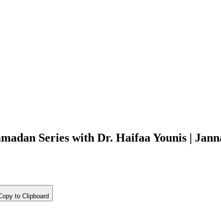
adan Series with Dr. Haifaa Younis | Jannah
opy to Clipboard