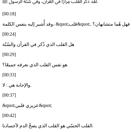
لقد ذُكر القلب مِرارًا في القرآن، وفي سُنّة الرسول ﷺ.
[00:18]
وقد أُشير إليه بنفس الكلمة، &quot;قلب&quot;. فهل هُما متشابهان؟
[00:24]
هل القلب الذي ذُكر في القرآن والسُنّة
[00:29]
هو نفس القلب الذي نعرفه جميعًا؟
[00:33]
والإجابة هي : لا.
[00:37]
&quot;عزيزي قلبي&quot;
[00:42]
القلب الحسّي هو القلب الذي يضخّ الدم لأجسادنا.