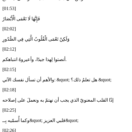
[01:53]
فَإِنَّهَا لَا تَعْمَى الْأَبْصَارُ
[02:02]
وَلَكِنْ تَعْمَى الْقُلُوبُ الَّتِي فِي الصُّدُورِ
[02:12]
أنصتوا لِهذا جيدًا، وأعيروهُ انتباهكم.
[02:15]
والأهم أن تسأل نفسك الآتي: &quot; هل تعلمُ ذلك؟ &quot;
[02:18]
إذًا القلب المعنويّ الذي يجب أن نهتمّ به ونعملَ على إصلاحه
[02:25]
وكما أُسمّيه بِــ&quot; قلبي العزيز&quot;
[02:26]