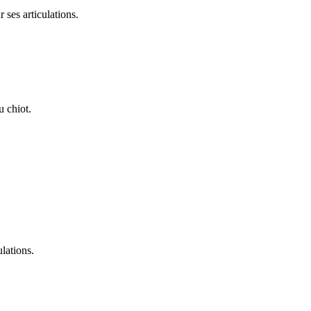
 ses articulations.
u chiot.
lations.