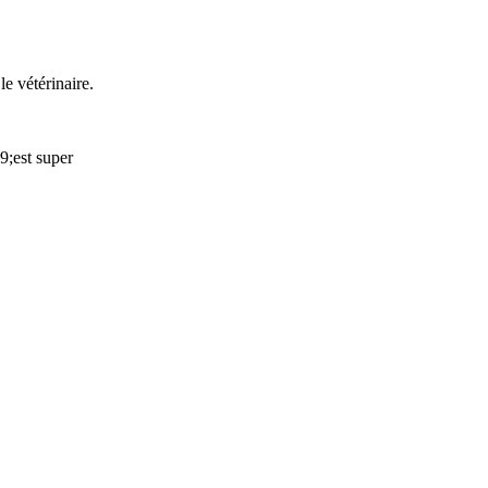
e vétérinaire.
9;est super