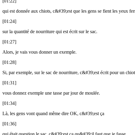
[01:22]
qui est donnée aux chiots, c&#39;est que les gens se fient les yeux fe
[01:24]
sur la quantité de nourriture qui est écrit sur le sac.
[01:27]
Alors, je vais vous donner un exemple.
[01:28]
Si, par exemple, sur le sac de nourriture, c&#39;est écrit pour un chiot
[01:31]
vous donnez exemple une tasse par jour de moulée.
[01:34]
Là, les gens vont quand même dire OK, c&#39;est ça
[01:36]
qui était question le sac, c&#39;est ça qu&#39;il faut que je fasse.