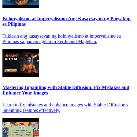
Kolonyalismo at Imperyalismo: Ang Kasaysayan ng Pagsakop
sa Pilipinas
Tuklasin ang kasaysayan ng kolonyalismo at imperyalismo sa
Pilipinas sa pamamagitan ni Ferdinand Magellan.
Mastering Inpainting with Stable Diffusion: Fix Mistakes and
Enhance Your Images
Learn to fix mistakes and enhance images with Stable Diffusion's
inpainting features effectively.