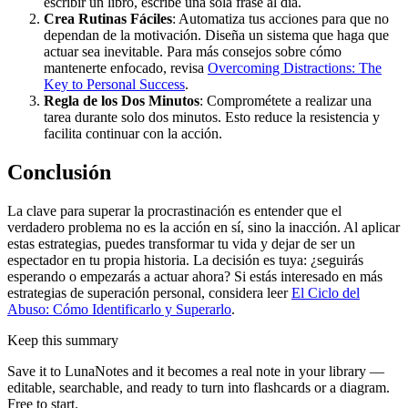
escribir un libro, escribe una sola frase al día.
Crea Rutinas Fáciles
: Automatiza tus acciones para que no
dependan de la motivación. Diseña un sistema que haga que
actuar sea inevitable. Para más consejos sobre cómo
mantenerte enfocado, revisa
Overcoming Distractions: The
Key to Personal Success
.
Regla de los Dos Minutos
: Comprométete a realizar una
tarea durante solo dos minutos. Esto reduce la resistencia y
facilita continuar con la acción.
Conclusión
La clave para superar la procrastinación es entender que el
verdadero problema no es la acción en sí, sino la inacción. Al aplicar
estas estrategias, puedes transformar tu vida y dejar de ser un
espectador en tu propia historia. La decisión es tuya: ¿seguirás
esperando o empezarás a actuar ahora? Si estás interesado en más
estrategias de superación personal, considera leer
El Ciclo del
Abuso: Cómo Identificarlo y Superarlo
.
Keep this summary
Save it to LunaNotes and it becomes a real note in your library —
editable, searchable, and ready to turn into flashcards or a diagram.
Free to start.