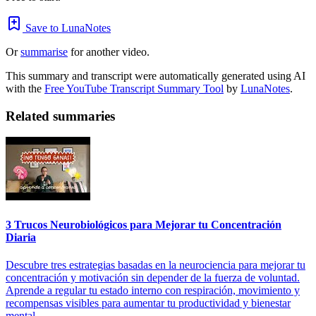
Save to LunaNotes
Or
summarise
for another video.
This summary and transcript were automatically generated using AI
with the
Free YouTube Transcript Summary Tool
by
LunaNotes
.
Related summaries
3 Trucos Neurobiológicos para Mejorar tu Concentración
Diaria
Descubre tres estrategias basadas en la neurociencia para mejorar tu
concentración y motivación sin depender de la fuerza de voluntad.
Aprende a regular tu estado interno con respiración, movimiento y
recompensas visibles para aumentar tu productividad y bienestar
mental.