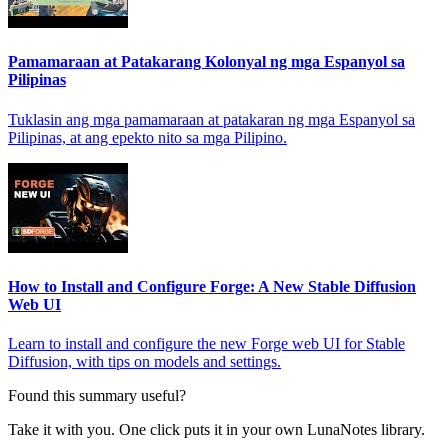
Pamamaraan at Patakarang Kolonyal ng mga Espanyol sa
Pilipinas
Tuklasin ang mga pamamaraan at patakaran ng mga Espanyol sa
Pilipinas, at ang epekto nito sa mga Pilipino.
How to Install and Configure Forge: A New Stable Diffusion
Web UI
Learn to install and configure the new Forge web UI for Stable
Diffusion, with tips on models and settings.
Found this summary useful?
Take it with you. One click puts it in your own LunaNotes library.