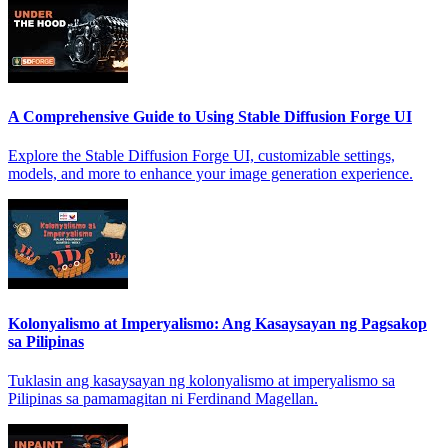
A Comprehensive Guide to Using Stable Diffusion Forge UI
Explore the Stable Diffusion Forge UI, customizable settings,
models, and more to enhance your image generation experience.
Kolonyalismo at Imperyalismo: Ang Kasaysayan ng Pagsakop
sa Pilipinas
Tuklasin ang kasaysayan ng kolonyalismo at imperyalismo sa
Pilipinas sa pamamagitan ni Ferdinand Magellan.