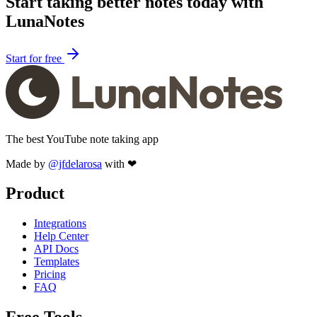
Start taking better notes today with
LunaNotes
Start for free
The best YouTube note taking app
Made by
@jfdelarosa
with ❤
Product
Integrations
Help Center
API Docs
Templates
Pricing
FAQ