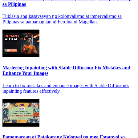
sa Pilipinas
Tuklasin ang kasaysayan ng kolonyalismo at imperyalismo sa
Pilipinas sa pamamagitan ni Ferdinand Magellan.
Mastering Inpainting with Stable Diffusion: Fix Mistakes and
Enhance Your Images
Learn to fix mistakes and enhance images with Stable Diffusion's
inpainting features effectively.
Pamamaraan at Patakarang Kolonyal ng mga Espanyol sa