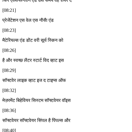
फिर एक्सप्लेनेशन ऐड उस समय वह शेयर द
[08:21]
प्रेजेंटेशन एस वेल एस नौसैा एंड
[08:23]
मैटेरियल्स एंड डोंट वरी सूर्य स्किन को
[08:26]
है और स्वच्छ लैटर स्टार्ट विद व्हाट इस
[08:29]
सॉफ्टवेर लाइक व्हाट इज द टाइप्स ऑफ
[08:32]
मेज़रमेंट बिहेवियर सिस्टम सॉफ्टवेयर वॉइस
[08:36]
सॉफ्टवेयर सॉफ्टवेयर सिंपल है पिंपल्स और
[08:40]