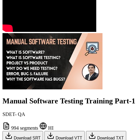
Manual Software Testing Training Part-1
SDET- QA
994 segments
HI
Download SRT
Download VTT
Download TXT