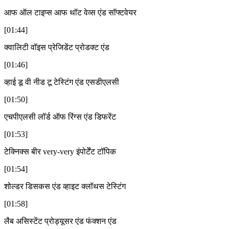
आफ ऑल टाइप्स आफ थॉट वेव्स एंड सॉफ्टवेयर
[01:44]
क्वालिटी वॉइस प्रेजिडेंट प्रोडक्ट एंड
[01:46]
व्हाई डू वी नीड टू टेस्टिंग एंड एसडीएलसी
[01:50]
एचपीएलसी लॉर्ड ऑफ रिंग्स एंड डिफरेंट
[01:53]
टेक्निक्स बीर very-very इंपोर्टेंट टॉपिक
[01:54]
शोल्डर डिसकस एंड व्हाइट क्लॉथस टेस्टिंग
[01:58]
लैब असिस्टेंट प्रोड्यूसर एंड फंक्शन एंड