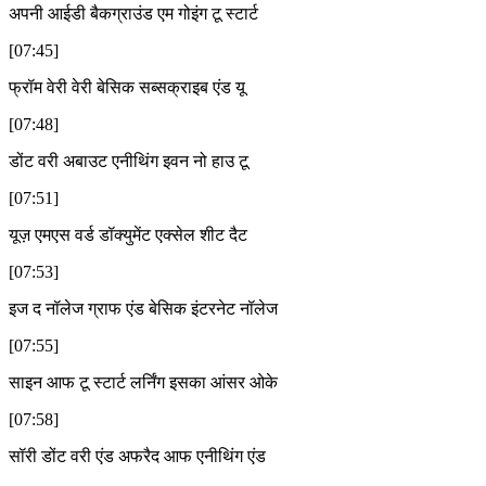
अपनी आईडी बैकग्राउंड एम गोइंग टू स्टार्ट
[07:45]
फ्रॉम वेरी वेरी बेसिक सब्सक्राइब एंड यू
[07:48]
डोंट वरी अबाउट एनीथिंग इवन नो हाउ टू
[07:51]
यूज़ एमएस वर्ड डॉक्युमेंट एक्सेल शीट दैट
[07:53]
इज द नॉलेज ग्राफ एंड बेसिक इंटरनेट नॉलेज
[07:55]
साइन आफ टू स्टार्ट लर्निंग इसका आंसर ओके
[07:58]
सॉरी डोंट वरी एंड अफरैद आफ एनीथिंग एंड