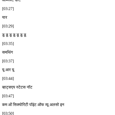
[03:27]
यार
[03:29]
डू डू डू डू डू डू डू
[03:35]
समथिंग
[03:37]
यू आर यू
[03:44]
व्हाट्सएप स्टेटस नॉट
[03:47]
कम ओं सिक्योरिटी पॉइंट ऑफ व्यू अलसो इन
[03:50]