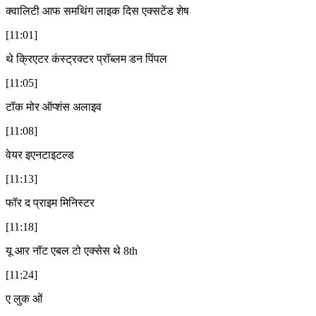
क्वालिटी आफ समथिंग लाइक दिस एक्सटेंड शेष
[11:01]
थे क्रिएटर कंस्ट्रक्टर प्रॉब्लम डन पिंपल
[11:05]
टॉक मोर ऑप्शंस अलाइव
[11:08]
वेयर इएनटाइटल्ड
[11:13]
फॉर द प्राइम मिनिस्टर
[11:18]
यू आर नॉट एबल टो एक्सेस थे 8th
[11:24]
ए लुक ओं