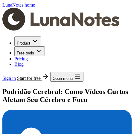
LunaNotes home
Product
Free tools
Pricing
Blog
Sign in
Start for free
Open menu
Podridão Cerebral: Como Vídeos Curtos
Afetam Seu Cérebro e Foco