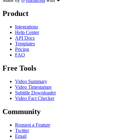
Made by
@jfdelarosa
with ❤
Product
Integrations
Help Center
API Docs
Templates
Pricing
FAQ
Free Tools
Video Summary
Video Timestamps
Subtitle Downloader
Video Fact Checker
Community
Request a Feature
Twitter
Email