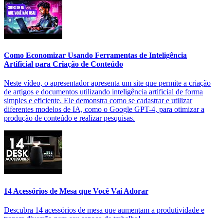
Como Economizar Usando Ferramentas de Inteligência
Artificial para Criação de Conteúdo
Neste vídeo, o apresentador apresenta um site que permite a criação
de artigos e documentos utilizando inteligência artificial de forma
simples e eficiente. Ele demonstra como se cadastrar e utilizar
diferentes modelos de IA, como o Google GPT-4, para otimizar a
produção de conteúdo e realizar pesquisas.
14 Acessórios de Mesa que Você Vai Adorar
Descubra 14 acessórios de mesa que aumentam a produtividade e