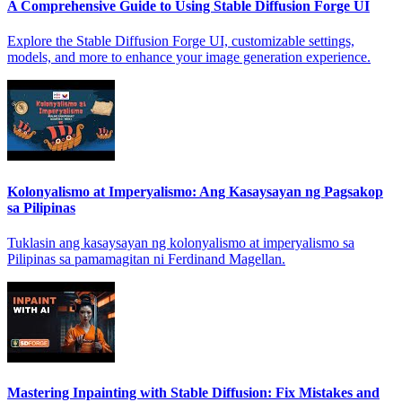
A Comprehensive Guide to Using Stable Diffusion Forge UI
Explore the Stable Diffusion Forge UI, customizable settings,
models, and more to enhance your image generation experience.
Kolonyalismo at Imperyalismo: Ang Kasaysayan ng Pagsakop
sa Pilipinas
Tuklasin ang kasaysayan ng kolonyalismo at imperyalismo sa
Pilipinas sa pamamagitan ni Ferdinand Magellan.
Mastering Inpainting with Stable Diffusion: Fix Mistakes and