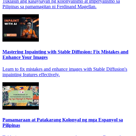
Tuklasin ang kasaysayan ng kolonyalismo at imperyalismo sa
Pilipinas sa pamamagitan ni Ferdinand Magellan.
Mastering Inpainting with Stable Diffusion: Fix Mistakes and
Enhance Your Images
Learn to fix mistakes and enhance images with Stable Diffusion's
inpainting features effectively.
Pamamaraan at Patakarang Kolonyal ng mga Espanyol sa
Pilipinas