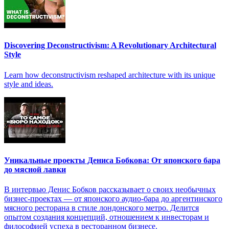
Discovering Deconstructivism: A Revolutionary Architectural
Style
Learn how deconstructivism reshaped architecture with its unique
style and ideas.
Уникальные проекты Дениса Бобкова: От японского бара
до мясной лавки
В интервью Денис Бобков рассказывает о своих необычных
бизнес-проектах — от японского аудио-бара до аргентинского
мясного ресторана в стиле лондонского метро. Делится
опытом создания концепций, отношением к инвесторам и
философией успеха в ресторанном бизнесе.