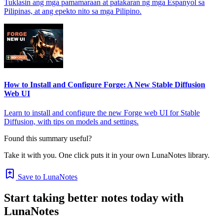
Tuklasin ang mga pamamaraan at patakaran ng mga Espanyol sa
Pilipinas, at ang epekto nito sa mga Pilipino.
How to Install and Configure Forge: A New Stable Diffusion
Web UI
Learn to install and configure the new Forge web UI for Stable
Diffusion, with tips on models and settings.
Found this summary useful?
Take it with you. One click puts it in your own LunaNotes library.
Save to LunaNotes
Start taking better notes today with
LunaNotes