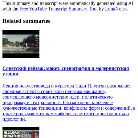
This summary and transcript were automatically generated using AI
with the
Free YouTube Transcript Summary Tool
by
LunaNotes
.
Related summaries
Советский пейзаж: макет, сценография и модернистская
утопия
Лекция искусствоведа и куратора Нади Плунгян раскрывает
сложные аспекты советского пейзажа как жанра,
совмещающего модернистские идеи, политическую
программу и театральность. Рассмотрены ключевые
художественные тенденции, конфликты форм и содержаний, а
также роль макета как метафоры советского пространства и
идеологии.