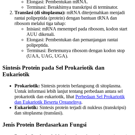
Elongasi: Pembentukan mRNA.
Terminasi: Berakhirnya transkripsi di terminator.
Translasi (di sitoplasma):
mRNA diterjemahkan menjadi
rantai polipeptida (protein) dengan bantuan tRNA dan
ribosom melalui tiga tahap:
Inisiasi: mRNA menempel pada ribosom, kodon start
AUU dikenali.
Elongasi: Pembentukan dan pemanjangan rantai
polipeptida.
Terminasi: Bertemunya ribosom dengan kodon stop
(UAA, UAG, UGA).
Sintesis Protein pada Sel Prokariotik dan
Eukariotik
Prokariotik:
Sintesis protein berlangsung di sitoplasma.
Untuk informasi lebih lanjut tentang perbedaan antara sel
prokariotik dan eukariotik, lihat
Perbedaan Sel Prokariotik
dan Eukariotik Beserta Organelnya
.
Eukariotik:
Sintesis protein terjadi di nukleus (transkripsi)
dan sitoplasma (translasi).
Jenis Protein Berdasarkan Fungsi