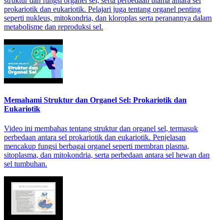
struktur dan fungsi organel sel, serta perbedaan utama antara sel
prokariotik dan eukariotik. Pelajari juga tentang organel penting
seperti nukleus, mitokondria, dan kloroplas serta peranannya dalam
metabolisme dan reproduksi sel.
Memahami Struktur dan Organel Sel: Prokariotik dan
Eukariotik
Video ini membahas tentang struktur dan organel sel, termasuk
perbedaan antara sel prokariotik dan eukariotik. Penjelasan
mencakup fungsi berbagai organel seperti membran plasma,
sitoplasma, dan mitokondria, serta perbedaan antara sel hewan dan
sel tumbuhan.