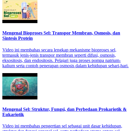
Mengenal Bioproses Sel: Transpor Membran, Osmosis, dan
Sintesis Protein
Video ini membahas secara lengkap mekanisme bioproses sel,
termasuk jenis-jenis transpor membran seperti difusi, osmosis,
eksositosis, dan endositosis. Pelajari juga proses pompa natrium-
kalium serta contoh penerapan osmosis dalam kehidupan sehari-hari.
Mengenal Sel: Struktur, Fungsi, dan Perbedaan Prokariotik &
Eukariotik
Video ini membahas pengertian sel sebagai unit dasar kehidupan,