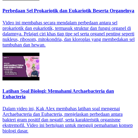
Perbedaan Sel Prokariotik dan Eukariotik Beserta Organelnya
Video ini membahas secara mendalam perbedaan antara sel
prokariotik dan eukariotik, termasuk struktur dan fungsi organel di
dalamnya. Pelajari ciri khas tiap tipe sel serta organel penting seperti
nukleus, ribosom, mitokondria, dan kloroplas yang membedakan sel
tumbuhan dan hewan.
Latihan Soal Biologi: Memahami Archaebacteria dan
Eubacteria
Dalam video ini, Kak Alex membahas latihan soal mengenai
Archaebacteria dan Eubacteria, menjelaskan perbedaan antara
bakteri gram positif dan negatif, serta karakteristik organisme
ekstremofil. Video ini bertujuan untuk menguji pemahaman konsep
biologi dasar.