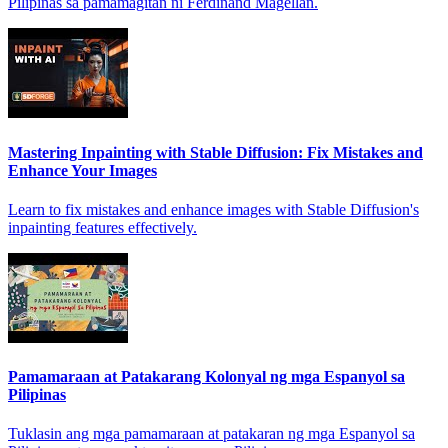
Pilipinas sa pamamagitan ni Ferdinand Magellan.
Mastering Inpainting with Stable Diffusion: Fix Mistakes and
Enhance Your Images
Learn to fix mistakes and enhance images with Stable Diffusion's
inpainting features effectively.
Pamamaraan at Patakarang Kolonyal ng mga Espanyol sa
Pilipinas
Tuklasin ang mga pamamaraan at patakaran ng mga Espanyol sa