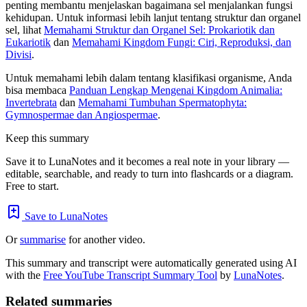
penting membantu menjelaskan bagaimana sel menjalankan fungsi
kehidupan. Untuk informasi lebih lanjut tentang struktur dan organel
sel, lihat
Memahami Struktur dan Organel Sel: Prokariotik dan
Eukariotik
dan
Memahami Kingdom Fungi: Ciri, Reproduksi, dan
Divisi
.
Untuk memahami lebih dalam tentang klasifikasi organisme, Anda
bisa membaca
Panduan Lengkap Mengenai Kingdom Animalia:
Invertebrata
dan
Memahami Tumbuhan Spermatophyta:
Gymnospermae dan Angiospermae
.
Keep this summary
Save it to LunaNotes and it becomes a real note in your library —
editable, searchable, and ready to turn into flashcards or a diagram.
Free to start.
Save to LunaNotes
Or
summarise
for another video.
This summary and transcript were automatically generated using AI
with the
Free YouTube Transcript Summary Tool
by
LunaNotes
.
Related summaries