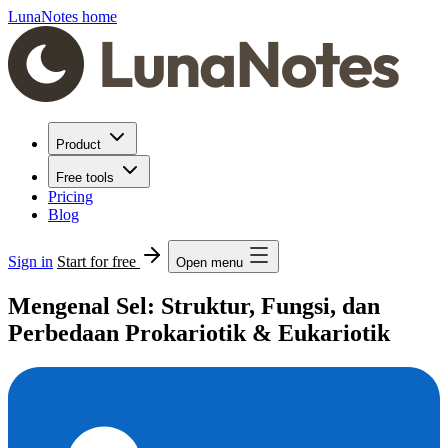
LunaNotes home
Product
Free tools
Pricing
Blog
Sign in
Start for free
Open menu
Mengenal Sel: Struktur, Fungsi, dan
Perbedaan Prokariotik & Eukariotik