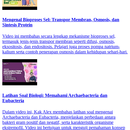
Mengenal Bioproses Sel: Transpor Membran, Osmosis, dan
Sintesis Protein
Video ini membahas secara lengkap mekanisme bioproses sel,
termasuk jenis-jenis transpor membran seperti difusi, osmosis,
eksositosis, dan endositosis. Pelajari juga proses pompa natrium-
kalium serta contoh penerapan osmosis dalam kehidupan sehari-hari.
Latihan Soal Biologi: Memahami Archaebacteria dan
Eubacteria
Dalam video ini, Kak Alex membahas latihan soal mengenai
Archaebacteria dan Eubacteria, menjelaskan perbedaan antara
bakteri gram positif dan negatif, serta karakteristik organisme
ekstremofil. Video ini bertujuan untuk menguji pemahaman konsep