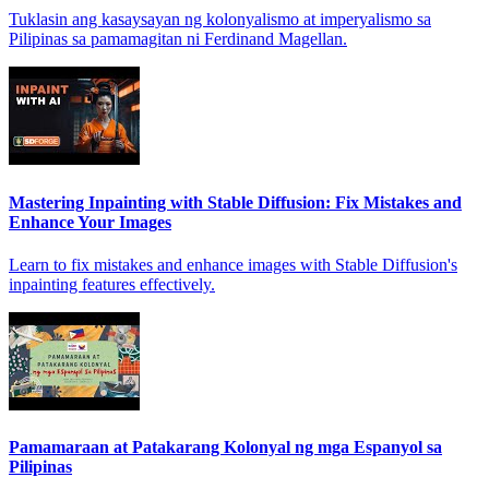
Tuklasin ang kasaysayan ng kolonyalismo at imperyalismo sa
Pilipinas sa pamamagitan ni Ferdinand Magellan.
Mastering Inpainting with Stable Diffusion: Fix Mistakes and
Enhance Your Images
Learn to fix mistakes and enhance images with Stable Diffusion's
inpainting features effectively.
Pamamaraan at Patakarang Kolonyal ng mga Espanyol sa
Pilipinas