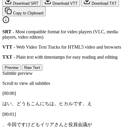
Download SRT
Download VTT
Download TXT
Copy to Clipboard
SRT
- Most compatible format for video players (VLC, media
players, video editors)
VTT
- Web Video Text Tracks for HTML5 video and browsers
TXT
- Plain text with timestamps for easy reading and editing
Preview
Raw Text
Subtitle preview
Scroll to view all subtitles
[00:00]
はい、どうもこんにちは。ヒカルです。え
[00:01]
、今回ですけどもイリアさんと役員会議が