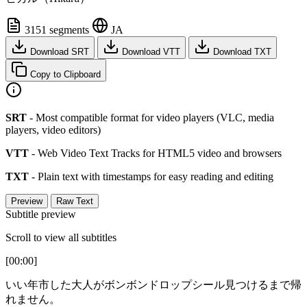
3151 segments
JA
Download SRT
Download VTT
Download TXT
Copy to Clipboard
SRT
- Most compatible format for video players (VLC, media
players, video editors)
VTT
- Web Video Text Tracks for HTML5 video and browsers
TXT
- Plain text with timestamps for easy reading and editing
Preview
Raw Text
Subtitle preview
Scroll to view all subtitles
[00:00]
いい年市した大人がボンボンドロップシール見つけるまで帰
れません。