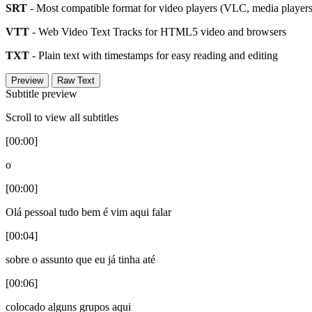
SRT
- Most compatible format for video players (VLC, media players,
VTT
- Web Video Text Tracks for HTML5 video and browsers
TXT
- Plain text with timestamps for easy reading and editing
Preview
Raw Text
Subtitle preview
Scroll to view all subtitles
[00:00]
o
[00:00]
Olá pessoal tudo bem é vim aqui falar
[00:04]
sobre o assunto que eu já tinha até
[00:06]
colocado alguns grupos aqui