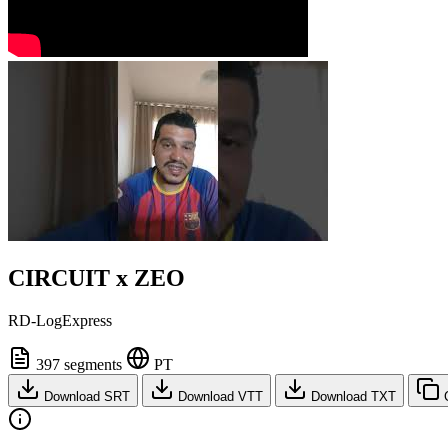
CIRCUIT x ZEO
RD-LogExpress
397 segments
PT
Download SRT
Download VTT
Download TXT
C