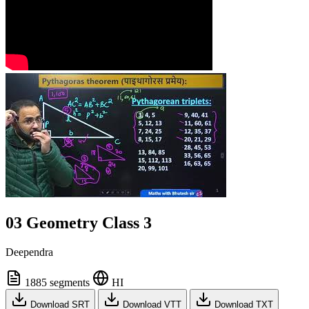
03 Geometry Class 3
Deependra
1885 segments
HI
Download SRT
Download VTT
Download TXT