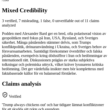
Mixed Credibility
3 verified, 7 misleading, 1 false, 0 unverifiable out of 11 claims
analyzed
Podden med Alexander Bard ger en bred, ofta polariserad vision av
geopolitiken med fokus på Iran, USA, Ryssland, och Sveriges
säkerhet. Många påståenden stämmer delvis, som Trumps
konfliktpolitik, drönaranvändning i Ukraina, och Sveriges behov av
försvarssamarbeten. Samtidigt förekommer överdrifter och falska
påståenden, exempelvis kring dödssiffror i Iran och bedömningar av
internationell rätt. Diskussionen präglas av starka subjektiva
tolkningar och polemiska uttryck, vilket kräver lyssnarens kritiska
bedömning. Det ger värdefulla insikter men bör kompletteras med
faktabaserade källor för en balanserad förståelse.
Claims analysis
Verified
'Trump always chickens out' och har tidigare lämnat konfliktzoner
för att skydda sitt rykte och egendom.