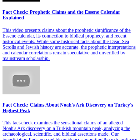
Fact Check: Prophetic Claims and the Essene Calendar
Explained
This video presents claims about the prophetic significance of the
Essene calendar, its connection to biblical prophecy, and recent
historical events. While some historical facts about the Dead Sea
Scrolls and Jewish history are accurate, the prophetic interpretations
and calendar correlations remain speculative and unverified by
mainstream scholarship.
Fact Check: Claims About Noah's Ark Discovery on Turkey's
Highest Peak
This fact-check examines the sensational claims of an alleged
Noah's Ark discovery on a Turkish mountain peak, analyzing the
archaeological, scientific, and biblical assertions made. Our
investigation finds no credible evidence supporting the extraordinary