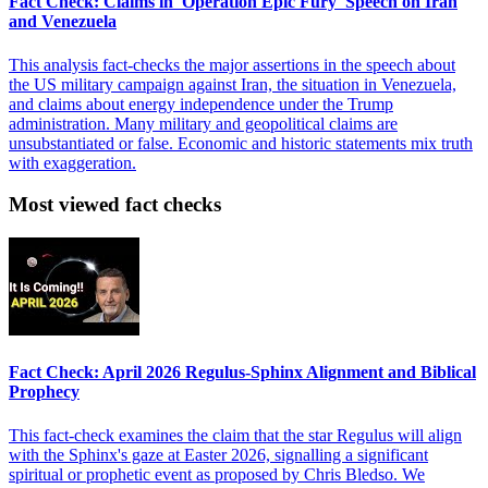
Fact Check: Claims in 'Operation Epic Fury' Speech on Iran
and Venezuela
This analysis fact-checks the major assertions in the speech about
the US military campaign against Iran, the situation in Venezuela,
and claims about energy independence under the Trump
administration. Many military and geopolitical claims are
unsubstantiated or false. Economic and historic statements mix truth
with exaggeration.
Most viewed fact checks
Fact Check: April 2026 Regulus-Sphinx Alignment and Biblical
Prophecy
This fact-check examines the claim that the star Regulus will align
with the Sphinx's gaze at Easter 2026, signalling a significant
spiritual or prophetic event as proposed by Chris Bledso. We