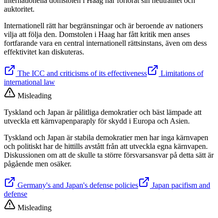
internationella domstolen i Haag har förlorat sin neutralitet och
auktoritet.
Internationell rätt har begränsningar och är beroende av nationers
vilja att följa den. Domstolen i Haag har fått kritik men anses
fortfarande vara en central internationell rättsinstans, även om dess
effektivitet kan diskuteras.
The ICC and criticisms of its effectiveness
Limitations of
international law
Misleading
Tyskland och Japan är pålitliga demokratier och bäst lämpade att
utveckla ett kärnvapenparaply för skydd i Europa och Asien.
Tyskland och Japan är stabila demokratier men har inga kärnvapen
och politiskt har de hittills avstått från att utveckla egna kärnvapen.
Diskussionen om att de skulle ta större försvarsansvar på detta sätt är
pågående men osäker.
Germany's and Japan's defense policies
Japan pacifism and
defense
Misleading