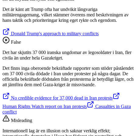
Det är känt att Trump ofta har undvikit långvariga
militärengagemang, vilket stämmer överens med beskrivningen av
hans taktik och prioriteringar kring eget rykte och egendom.
Donald Trump's approach to military conflicts
False
Det har skjutits 37 000 iranska ungdomar av legosoldater i Iran, fler
civila än under hela Gazakriget.
Det finns inga oberoende bekräftade rapporter som stöder påståendet
om 37 000 civila dödade i Iran under protester på några dagar. De
officiella bekräftade dödstalen från protesterna är betydligt lägre, och
att jämföra dem med Gaza-kriget är missvisande.
No credible evidence for 37,000 dead in Iran protests
Human Rights Watch report on Iran protests
Casualties in Gaza
conflict
Misleading
Internationell lag är en illusion och saknar verklig effekt;