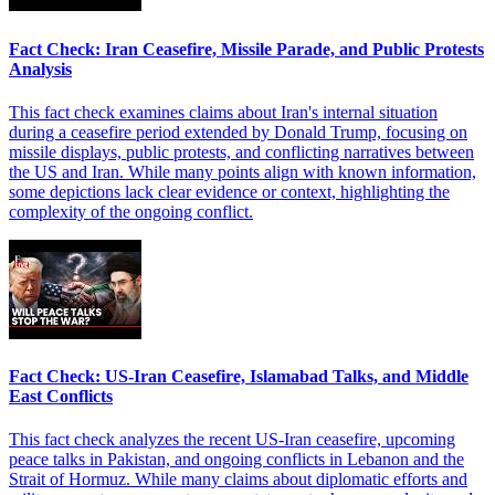
Fact Check: Iran Ceasefire, Missile Parade, and Public Protests
Analysis
This fact check examines claims about Iran's internal situation
during a ceasefire period extended by Donald Trump, focusing on
missile displays, public protests, and conflicting narratives between
the US and Iran. While many points align with known information,
some depictions lack clear evidence or context, highlighting the
complexity of the ongoing conflict.
Fact Check: US-Iran Ceasefire, Islamabad Talks, and Middle
East Conflicts
This fact check analyzes the recent US-Iran ceasefire, upcoming
peace talks in Pakistan, and ongoing conflicts in Lebanon and the
Strait of Hormuz. While many claims about diplomatic efforts and