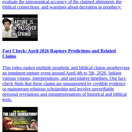
evaluate the astronomical accuracy of the claimed alignment, the
biblical connections, and warnings about deception in prophecy.
Fact Check: April 2026 Rapture Predictions and Related
Claims
This video makes multiple prophetic and biblical claims prophesying
an imminent rapture event around April 4th to 5th, 2026, linking
various visions, interpretations, and speculative timelines. Our fact-
check finds that these claims are unsupported by credible evidence
or mainstream religious scholarship and involve unverifiable
personal revelations and misinterpretations of historical and biblical
texts.