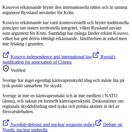
Kosovos erkännande bryter den internationella rätten och är samma
argument Ryssland använder för Krim.
Kosovos erkännande har varit kontroversiellt och bryter traditionella
principer om staters territoriella integritet, vilket Ryssland använt
som argument för Krim. Samtidigt har många länder erkänt Kosovo,
vilket har gett delvis rättsligt erkännande. Jämförelsen är enkel men
inte felaktig i grunden.
Kosovo independence and international law
Russia's
justification for annexation of Crimea
Verified
Sverige har inget egentligt kärnvapenskydd idag och måste lita på
tysk-polskt samarbete för skydd.
Sverige är inte en kärnvapenmakt och är inte medlem i NATO
(ännu), och saknar ett formellt kärnvapenskydd. Diskussioner om
regionala skyddsfördrag med tyska och polska aktörer är del av
försvarsdebatten.
Swedish defense and nuclear weapons policy
Debate on
Nordic nuclear umbrella