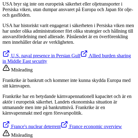
USA bryr sig inte om europeisk säkerhet eller oljetransporter i
Persiska viken, utan dumpar ansvaret på Europa och Japan för olje-
och gasflöden.
USA har historiskt varit engagerat i säkerheten i Persiska viken men
har under olika administrationer fört olika strategier och hållning till
ansvarsfördelning med allierade. Påståendet är en överförenkling
men innehåller delar av verkligheten.
U.S. naval presence in Persian Gulf
Allied burden sharing
in Middle East security
Misleading
Frankrike är bankrutt och kommer inte kunna skydda Europa med
sitt kärnvapen.
Frankrike har en betydande kärnvapennationell kapacitet och är en
aktör i europeisk säkerhet. Landets ekonomiska situation är
utmanande men inte på bankruttnivå. Frankrike är en
kärnvapenmakt med egen försvarspolitik.
France's nuclear deterrent
France economic overview
Misleading