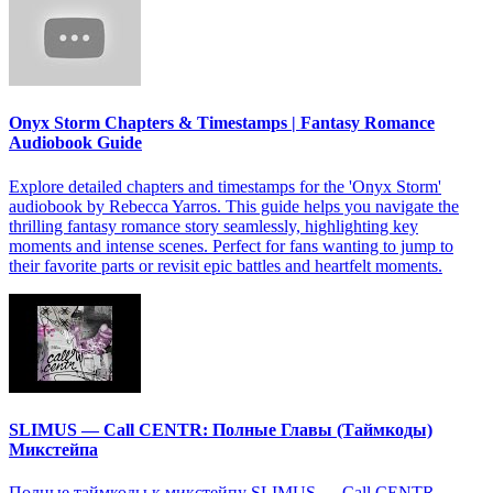
Onyx Storm Chapters & Timestamps | Fantasy Romance
Audiobook Guide
Explore detailed chapters and timestamps for the 'Onyx Storm'
audiobook by Rebecca Yarros. This guide helps you navigate the
thrilling fantasy romance story seamlessly, highlighting key
moments and intense scenes. Perfect for fans wanting to jump to
their favorite parts or revisit epic battles and heartfelt moments.
SLIMUS — Call CENTR: Полные Главы (Таймкоды)
Микстейпа
Полные таймкоды к микстейпу SLIMUS — Call CENTR