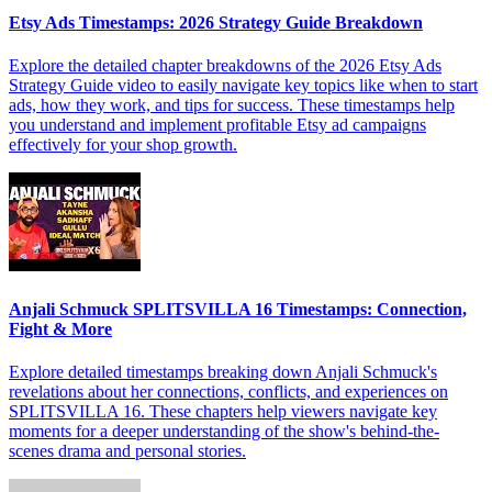
Etsy Ads Timestamps: 2026 Strategy Guide Breakdown
Explore the detailed chapter breakdowns of the 2026 Etsy Ads
Strategy Guide video to easily navigate key topics like when to start
ads, how they work, and tips for success. These timestamps help
you understand and implement profitable Etsy ad campaigns
effectively for your shop growth.
Anjali Schmuck SPLITSVILLA 16 Timestamps: Connection,
Fight & More
Explore detailed timestamps breaking down Anjali Schmuck's
revelations about her connections, conflicts, and experiences on
SPLITSVILLA 16. These chapters help viewers navigate key
moments for a deeper understanding of the show's behind-the-
scenes drama and personal stories.