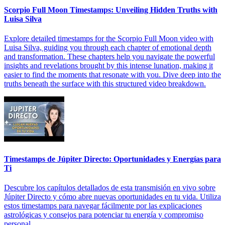
Scorpio Full Moon Timestamps: Unveiling Hidden Truths with
Luisa Silva
Explore detailed timestamps for the Scorpio Full Moon video with
Luisa Silva, guiding you through each chapter of emotional depth
and transformation. These chapters help you navigate the powerful
insights and revelations brought by this intense lunation, making it
easier to find the moments that resonate with you. Dive deep into the
truths beneath the surface with this structured video breakdown.
Timestamps de Júpiter Directo: Oportunidades y Energías para
Ti
Descubre los capítulos detallados de esta transmisión en vivo sobre
Júpiter Directo y cómo abre nuevas oportunidades en tu vida. Utiliza
estos timestamps para navegar fácilmente por las explicaciones
astrológicas y consejos para potenciar tu energía y compromiso
personal.