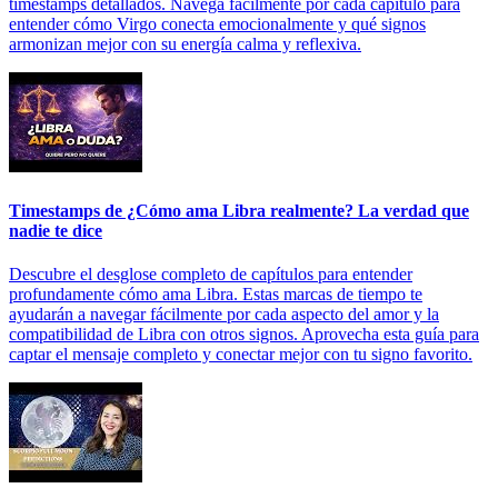
timestamps detallados. Navega fácilmente por cada capítulo para
entender cómo Virgo conecta emocionalmente y qué signos
armonizan mejor con su energía calma y reflexiva.
Timestamps de ¿Cómo ama Libra realmente? La verdad que
nadie te dice
Descubre el desglose completo de capítulos para entender
profundamente cómo ama Libra. Estas marcas de tiempo te
ayudarán a navegar fácilmente por cada aspecto del amor y la
compatibilidad de Libra con otros signos. Aprovecha esta guía para
captar el mensaje completo y conectar mejor con tu signo favorito.