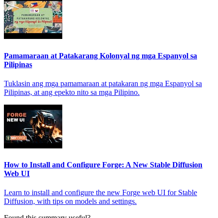
Pamamaraan at Patakarang Kolonyal ng mga Espanyol sa
Pilipinas
Tuklasin ang mga pamamaraan at patakaran ng mga Espanyol sa
Pilipinas, at ang epekto nito sa mga Pilipino.
How to Install and Configure Forge: A New Stable Diffusion
Web UI
Learn to install and configure the new Forge web UI for Stable
Diffusion, with tips on models and settings.
Found this summary useful?