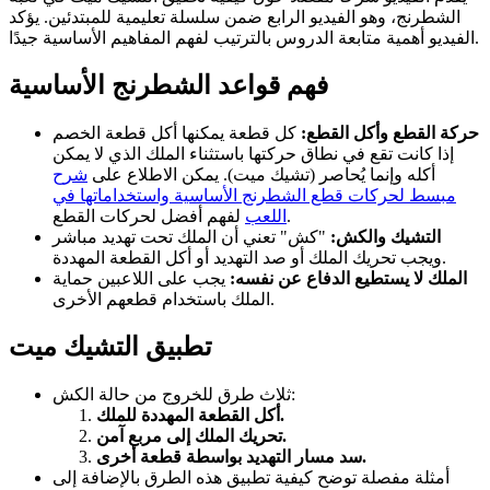
الشطرنج، وهو الفيديو الرابع ضمن سلسلة تعليمية للمبتدئين. يؤكد
الفيديو أهمية متابعة الدروس بالترتيب لفهم المفاهيم الأساسية جيدًا.
فهم قواعد الشطرنج الأساسية
حركة القطع وأكل القطع:
كل قطعة يمكنها أكل قطعة الخصم
إذا كانت تقع في نطاق حركتها باستثناء الملك الذي لا يمكن
أكله وإنما يُحاصر (تشيك ميت). يمكن الاطلاع على
شرح
مبسط لحركات قطع الشطرنج الأساسية واستخداماتها في
لفهم أفضل لحركات القطع.
اللعب
التشيك والكش:
"كش" تعني أن الملك تحت تهديد مباشر
ويجب تحريك الملك أو صد التهديد أو أكل القطعة المهددة.
الملك لا يستطيع الدفاع عن نفسه:
يجب على اللاعبين حماية
الملك باستخدام قطعهم الأخرى.
تطبيق التشيك ميت
ثلاث طرق للخروج من حالة الكش:
أكل القطعة المهددة للملك.
تحريك الملك إلى مربع آمن.
سد مسار التهديد بواسطة قطعة أخرى.
أمثلة مفصلة توضح كيفية تطبيق هذه الطرق بالإضافة إلى