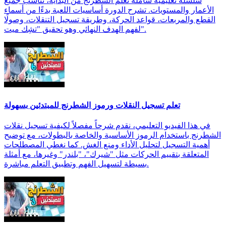
سلسلة تعليمية شاملة تعلم الشطرنج من البداية، تناسب جميع
الأعمار والمستويات. تشرح الدورة أساسيات اللعبة بدءًا من أسماء
القطع والمربعات، قواعد الحركة، وطريقة تسجيل التنقلات، وصولًا
لفهم الهدف النهائي وهو تحقيق "تشِك ميت".
تعلم تسجيل النقلات ورموز الشطرنج للمبتدئين بسهولة
في هذا الفيديو التعليمي، نقدم شرحاً مفصلاً لكيفية تسجيل نقلات
الشطرنج باستخدام الرموز الأساسية والخاصة بالبطولات، مع توضيح
أهمية التسجيل لتحليل الأداء ومنع الغش. كما نغطي المصطلحات
المتعلقة بتقييم الحركات مثل "شيرك"، "بلندر" وغيرها، مع أمثلة
بسيطة لتسهيل الفهم وتطبيق التعلم مباشرة.