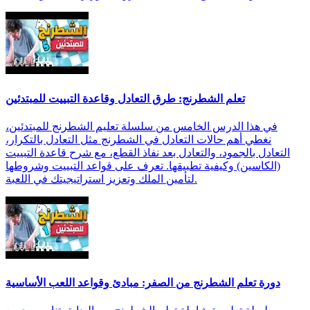
تعلم الشطرنج: طرق التعادل وقاعدة التبييت للمبتدئين
في هذا الدرس الخامس من سلسلة تعليم الشطرنج للمبتدئين،
نغطي أهم حالات التعادل في الشطرنج مثل التعادل بالتكرار،
التعادل بالجمود، والتعادل بعد نفاذ القطع، مع شرح قاعدة التبييت
(الكاسين) وكيفية تطبيقها. تعرف على قواعد التبييت وشروطها
لتأمين الملك وتعزيز استراتيجيتك في اللعبة.
دورة تعلم الشطرنج من الصفر: مبادئ وقواعد اللعب الأساسية