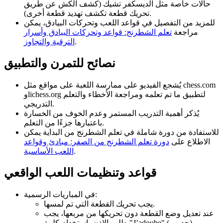
حالات خاصة مثل الديسكفر تشيك (كشف الكش عن طريق
تحريك قطعة تكشف تهديد قطعة أخرى).
للمزيد من التفصيل في قواعد اللعب وتحركات البيادق، يمكن
مراجعة
تعلم الشطرنج: قواعد وتحركات البيادق وأسرار
.
الترقية والتجاوز
نصائح للتمرن والتطبيق
يُشجع الفيديو على ممارسة اللعبة على مواقع مثل chess.com
وlichess.org لتطبيق ما تم تعلمه ومراجعة الأخطاء والتعلم
التدريجي.
يُذكر أهمية التدريب المستمر وعدم الخوف من الخسارة
باعتبارها جزءًا من التعلم.
للاستفادة من دورة شاملة في تعلم الشطرنج من البداية يمكن
الاطلاع على
دورة تعلم الشطرنج من الصفر: مبادئ وقواعد
.
اللعب الأساسية
قواعد وتنظيمات اللعب الواقعي
في المباريات الرسمية:
يجب تحريك القطعة التي تم لمسها.
عند تعديل وضع القطعة دون تحريكها من مربعها، يجب
طلب الإذن باستخدام كلمة "J’adoube" (جدوب).