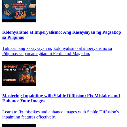
Kolonyalismo at Imperyalismo: Ang Kasaysayan ng Pagsakop
sa Pilipinas
Tuklasin ang kasaysayan ng kolonyalismo at imperyalismo sa
Pilipinas sa pamamagitan ni Ferdinand Magellan.
Mastering Inpainting with Stable Diffusion: Fix Mistakes and
Enhance Your Images
Learn to fix mistakes and enhance images with Stable Diffusion's
inpainting features effectively.