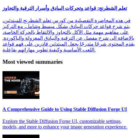
تعلم الشطرنج: قواعد وتحركات البيادق وأسرار الترقية والتجاوز
في هذه المحاضرة التفصيلية من كورس تعلم الشطرنج للمبتدئين،
يتم شرح قواعد حركات البيادق بشكل مبسط وشامل، مع التركيز
على مفاهيم مهمة مثل الأكل بالتجاوز والإلتقاط بالحركة الخاصة،
بالإضافة إلى شرح مفصل عن الترقية والبيادق المعزولة والباكوردة.
يقدم المحتوى شرحًا متدرجًا يجعل المبتدئين قادرين على فهم قواعد
اللعب الأساسية وكيفية تطوير مهاراتهم بفاعلية.
Most viewed summaries
A Comprehensive Guide to Using Stable Diffusion Forge UI
Explore the Stable Diffusion Forge UI, customizable settings,
models, and more to enhance your image generation experience.