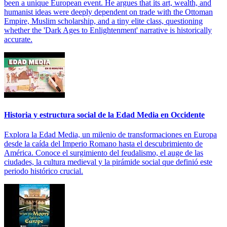
been a unique European event. He argues that its art, wealth, and
humanist ideas were deeply dependent on trade with the Ottoman
Empire, Muslim scholarship, and a tiny elite class, questioning
whether the 'Dark Ages to Enlightenment' narrative is historically
accurate.
Historia y estructura social de la Edad Media en Occidente
Explora la Edad Media, un milenio de transformaciones en Europa
desde la caída del Imperio Romano hasta el descubrimiento de
América. Conoce el surgimiento del feudalismo, el auge de las
ciudades, la cultura medieval y la pirámide social que definió este
periodo histórico crucial.