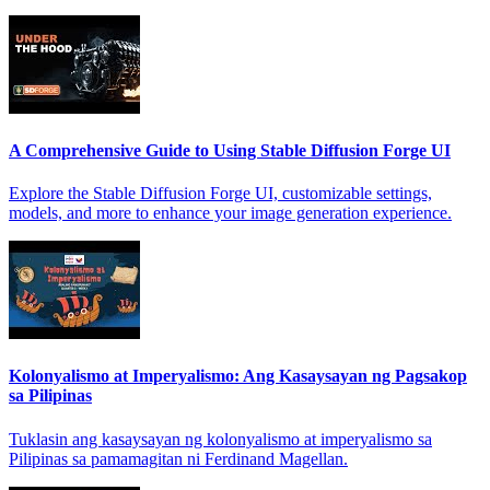
A Comprehensive Guide to Using Stable Diffusion Forge UI
Explore the Stable Diffusion Forge UI, customizable settings,
models, and more to enhance your image generation experience.
Kolonyalismo at Imperyalismo: Ang Kasaysayan ng Pagsakop
sa Pilipinas
Tuklasin ang kasaysayan ng kolonyalismo at imperyalismo sa
Pilipinas sa pamamagitan ni Ferdinand Magellan.