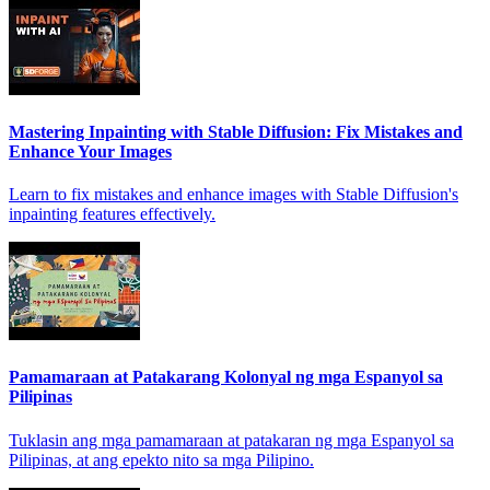
Mastering Inpainting with Stable Diffusion: Fix Mistakes and
Enhance Your Images
Learn to fix mistakes and enhance images with Stable Diffusion's
inpainting features effectively.
Pamamaraan at Patakarang Kolonyal ng mga Espanyol sa
Pilipinas
Tuklasin ang mga pamamaraan at patakaran ng mga Espanyol sa
Pilipinas, at ang epekto nito sa mga Pilipino.