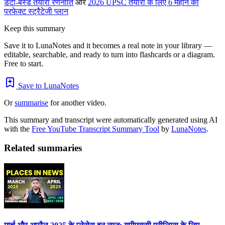
डेटा-बेस्ड तैयारी रणनीति
और
2026 UPSC तैयारी के लिए 6 महीने का
परफेक्ट स्ट्रैटेजी प्लान
Keep this summary
Save it to LunaNotes and it becomes a real note in your library —
editable, searchable, and ready to turn into flashcards or a diagram.
Free to start.
Save to LunaNotes
Or
summarise
for another video.
This summary and transcript were automatically generated using AI
with the
Free YouTube Transcript Summary Tool
by
LunaNotes
.
Related summaries