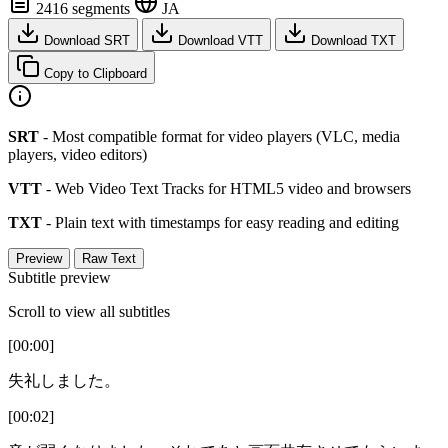
2416 segments
JA
Download SRT
Download VTT
Download TXT
Copy to Clipboard
SRT
- Most compatible format for video players (VLC, media
players, video editors)
VTT
- Web Video Text Tracks for HTML5 video and browsers
TXT
- Plain text with timestamps for easy reading and editing
Preview
Raw Text
Subtitle preview
Scroll to view all subtitles
[00:00]
失礼しました。
[00:02]