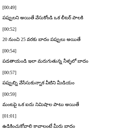
[00:49]
పప్పులని అయితే వేసుకోండి ఒక లీటర్ పాలకి
[00:52]
20 నుంచి 25 వరకు బాదం పప్పులు అయితే
[00:54]
పడతాయండి ఇలా మరుగుతున్న నీళ్ళలో బాదం
[00:57]
పప్పుల్ని వేసేసుకున్నాక వీటిని మీడియం
[00:59]
మంటపై ఒక ఐదు నిమిషాల పాటు అయితే
[01:01]
ఉడికించుకోవాలి కావాలంటే మీరు బాదం