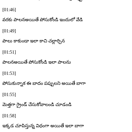
[01:46]
వరకు పాలనఅయితే పోసుకోండి ఇందులో వేడి
[01:49]
పాలు కాకుండా ఇలా కాచి చల్లార్చిన
[01:51]
పాలనఅయితే పోసుకోండి ఇలా పాలను
[01:53]
పోసుకున్నాక ఈ బాదం పప్పులని అయితే బాగా
[01:55]
మెత్తగా గ్రైండ్ చేసుకోవాలండి చూడండి
[01:58]
ఇక్కడ చూపిస్తున్న విధంగా అయితే ఇలా బాగా