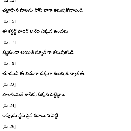
[02:12]
చల్లార్చిన పాలను పోసి బాగా కలుపుకోవాలండి
[02:15]
ఈ కస్టర్డ్ పౌడర్ అనేది ఎక్కడ ఉండలు
[02:17]
కట్టకుండా అయితే స్మూత్ గా కలుపుకోండి
[02:19]
చూడండి ఈ విధంగా చక్కగా కలుపుకున్నాక ఈ
[02:22]
పాలనయతే కాసేపు పక్కన పెట్టేద్దాం.
[02:24]
ఇప్పుడు స్టవ్ పైన కడాయిని పెట్టి
[02:26]