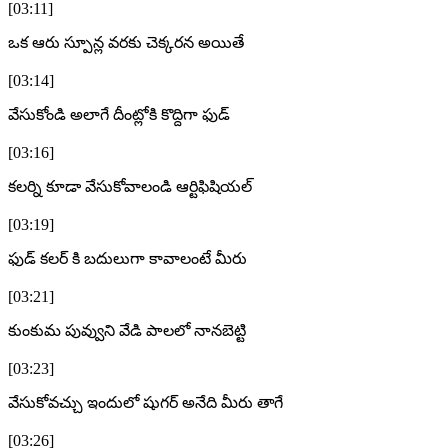
[03:11]
ఒక ఆరు స్పూన్ల వరకు చెక్కరన అయితే
[03:14]
వేసుకోండి అలాగే దీంట్లోకి కొద్దిగా ఫుడ్
[03:16]
కలర్ని కూడా వేసుకోవాలండి ఆర్టిఫిషియల్
[03:19]
ఫుడ్ కలర్ కి బదులుగా కావాలంటే మీరు
[03:21]
కుంకుమ పువ్వుని వేడి పాలలో నానబెట్టి
[03:23]
వేసుకోవచ్చు ఇందులో షుగర్ అనేది మీరు తాగే
[03:26]