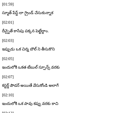
[01:59]
స్మూత్ పేస్ట్ లా గ్రైండ్ చేసుకున్నాక
[02:01]
దీన్నైతే కాసేపు పక్కన పెట్టేద్దాం.
[02:03]
ఇప్పుడు ఒక చిన్న బౌల్ ని తీసుకొని
[02:05]
ఇందులోకి ఒకత టేబుల్ స్పూన్స్ వరకు
[02:07]
కస్టర్డ్ పౌడర్ అయితే వేసుకోండి అలాగే
[02:10]
ఇందులోకి ఒక పావు కప్పు వరకు కాచి