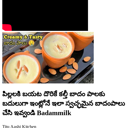
పిల్లలకి బయట దొరికే కల్తీ బాదం పాలకు
బదులుగా ఇంట్లోనే ఇలా స్వచ్ఛమైన బాదంపాలు
చేసి ఇవ్వండి Badammilk
Titu Aashi Kitchen