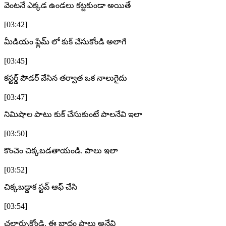
వెంటనే ఎక్కడ ఉండలు కట్టకుండా అయితే
[03:42]
మీడియం ఫ్లేమ్ లో కుక్ చేసుకోండి అలాగే
[03:45]
కస్టర్డ్ పౌడర్ వేసిన తర్వాత ఒక నాలుగైదు
[03:47]
నిమిషాల పాటు కుక్ చేసుకుంటే పాలనేవి ఇలా
[03:50]
కొంచెం చిక్కబడతాయండి. పాలు ఇలా
[03:52]
చిక్కబడ్డాక స్టవ్ ఆఫ్ చేసి
[03:54]
చల్లార్చుకోండి. ఈ బాదం పాలు అనేవి