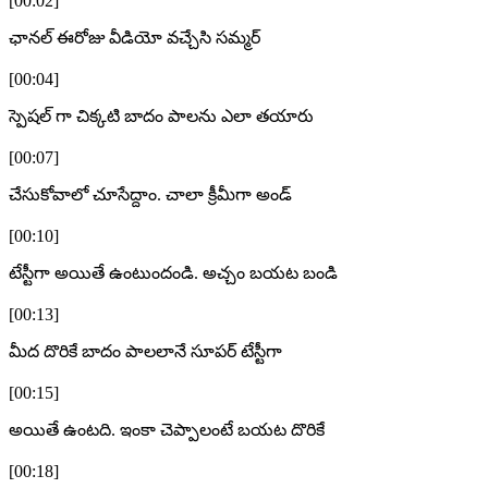
[00:02]
ఛానల్ ఈరోజు వీడియో వచ్చేసి సమ్మర్
[00:04]
స్పెషల్ గా చిక్కటి బాదం పాలను ఎలా తయారు
[00:07]
చేసుకోవాలో చూసేద్దాం. చాలా క్రీమీగా అండ్
[00:10]
టేస్టీగా అయితే ఉంటుందండి. అచ్చం బయట బండి
[00:13]
మీద దొరికే బాదం పాలలానే సూపర్ టేస్టీగా
[00:15]
అయితే ఉంటది. ఇంకా చెప్పాలంటే బయట దొరికే
[00:18]