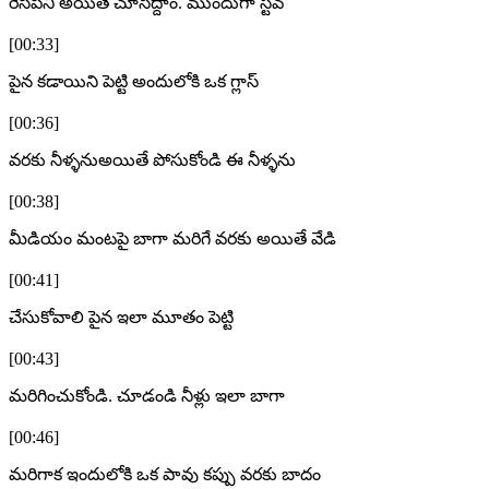
రెసిపీని అయితే చూసేద్దాం. ముందుగా స్టవ్
[00:33]
పైన కడాయిని పెట్టి అందులోకి ఒక గ్లాస్
[00:36]
వరకు నీళ్ళనుఅయితే పోసుకోండి ఈ నీళ్ళను
[00:38]
మీడియం మంటపై బాగా మరిగే వరకు అయితే వేడి
[00:41]
చేసుకోవాలి పైన ఇలా మూతం పెట్టి
[00:43]
మరిగించుకోండి. చూడండి నీళ్లు ఇలా బాగా
[00:46]
మరిగాక ఇందులోకి ఒక పావు కప్పు వరకు బాదం