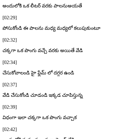
అందులోకి ఒక లీటర్ వరకు పాలనుఅయతే
[02:29]
పోసుకోండి ఈ పాలను మధ్య మధ్యలో కలుపుకుంటూ
[02:32]
చక్కగా ఒక పొంగు వచ్చే వరకు అయితే వేడి
[02:34]
చేసుకోవాలండి హై ఫ్లేమ్ లో దగ్గర ఉండి
[02:37]
వేడి చేసుకోండి చూడండి ఇక్కడ చూపిస్తున్న
[02:39]
విధంగా ఇలా చక్కగా ఒక పొంగు వచ్చాక
[02:42]