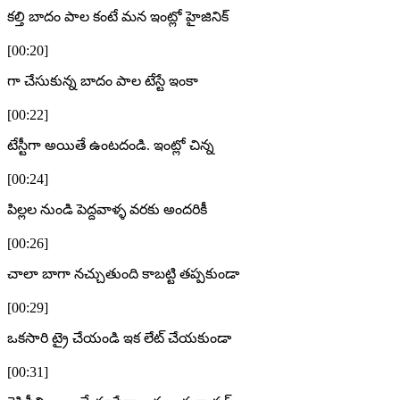
కల్తి బాదం పాల కంటే మన ఇంట్లో హైజినిక్
[00:20]
గా చేసుకున్న బాదం పాల టేస్టే ఇంకా
[00:22]
టేస్టీగా అయితే ఉంటదండి. ఇంట్లో చిన్న
[00:24]
పిల్లల నుండి పెద్దవాళ్ళ వరకు అందరికీ
[00:26]
చాలా బాగా నచ్చుతుంది కాబట్టి తప్పకుండా
[00:29]
ఒకసారి ట్రై చేయండి ఇక లేట్ చేయకుండా
[00:31]