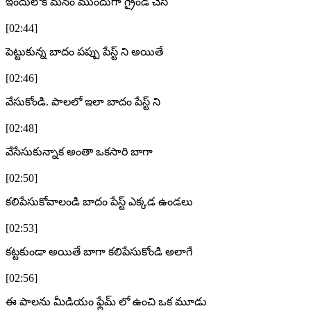
ఇందులోకి మనం ముందుగా గ్రైండ్ చేసి
[02:44]
పెట్టుకున్న బాదం పప్పు పేస్ట్ ని అయితే
[02:46]
వేసుకోండి. పాలలో ఇలా బాదం పేస్ట్ ని
[02:48]
వేసేసుకున్నాక అంతా ఒకసారి బాగా
[02:50]
కలిపేసుకోవాలండి బాదం పేస్ట్ ఎక్కడ ఉండలు
[02:53]
కట్టకుండా అయితే బాగా కలిపేసుకోండి అలాగే
[02:56]
ఈ పాలను మీడియం ఫ్లేమ్ లో ఉంచి ఒక మూడు