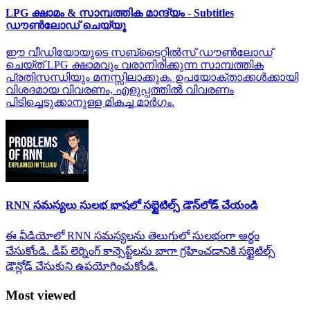
LPG ക്ഷാമം & സാമ്പത്തിക മാന്ദ്യം - Subtitles
ഡൗൺലോഡ് ചെയ്യൂ
ഈ വീഡിയോയുടെ സബ്ടൈറ്റിൽസ് ഡൗൺലോഡ്
ചെയ്ത് LPG ക്ഷാമവും വരാനിരിക്കുന്ന സാമ്പത്തിക
പ്രതിസന്ധിയും മനസ്സിലാക്കുക. ഉപയോക്താക്കൾക്കായി
വിശദമായ വിവരണം, എളുപ്പത്തിൽ വിവരണം
പിടിച്ചെടുക്കാനുള്ള മികച്ച മാർഗം.
RNN సమస్యలు సులభ భాషలో సబ్టైటిల్స్ డౌన్‌లోడ్ చేయండి
ఈ వీడియోలో RNN సమస్యలను తెలుగులో సులభంగా అర్థం
చేసుకోండి. డీప్ లెర్నింగ్ కాన్సెప్ట్‌లను బాగా గ్రహించడానికి సబ్టైటిల్స్
డౌన్లోడ్ చేసుకుని ఉపయోగించుకోండి.
Most viewed