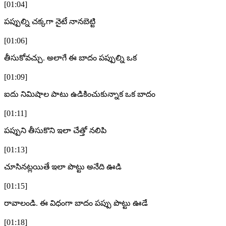
[01:04]
పప్పుల్ని చక్కగా నైటే నానబెట్టి
[01:06]
తీసుకోవచ్చు. అలాగే ఈ బాదం పప్పుల్ని ఒక
[01:09]
ఐదు నిమిషాల పాటు ఉడికించుకున్నాక ఒక బాదం
[01:11]
పప్పుని తీసుకొని ఇలా చేత్తో నలిపి
[01:13]
చూసినట్లయితే ఇలా పొట్టు అనేది ఊడి
[01:15]
రావాలండి. ఈ విధంగా బాదం పప్పు పొట్టు ఊడే
[01:18]