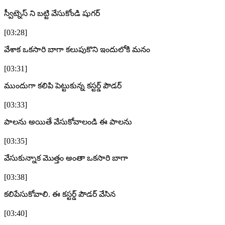
స్వీట్నెస్ ని బట్టి వేసుకోండి షుగర్
[03:28]
వేశాక ఒకసారి బాగా కలుపుకొని ఇందులోకి మనం
[03:31]
ముందుగా కలిపి పెట్టుకున్న కస్టర్డ్ పౌడర్
[03:33]
పాలను అయితే వేసుకోవాలండి ఈ పాలను
[03:35]
వేసుకున్నాక మొత్తం అంతా ఒకసారి బాగా
[03:38]
కలిపేసుకోవాలి. ఈ కస్టర్డ్ పౌడర్ వేసిన
[03:40]