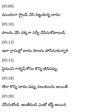
[05:09]
ముందుగా గ్రైండ్ చేసి పెట్టుకున్న బాదం
[05:10]
పాలను వేసి చక్కగా సర్వ్ చేసేసుకోవాలండి.
[05:13]
ఇలా గ్లాసుల్లో బాదం పాలను పోసేసుకున్నాక
[05:15]
పైనుంచి గార్నిష్ కోసం కొన్ని జీడిపప్పు
[05:18]
లేదా కొన్ని బాదం పప్పు పలుకులను అయితే
[05:20]
వేసేసుకోండి. అంతేనండి ఎంతో టేస్టీ అయిన