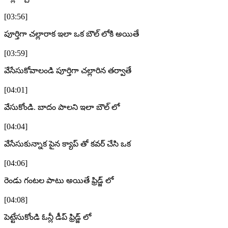
[03:56]
పూర్తిగా చల్లారాక ఇలా ఒక బౌల్ లోకి అయితే
[03:59]
వేసేసుకోవాలండి పూర్తిగా చల్లారిన తర్వాతే
[04:01]
వేసుకోండి. బాదం పాలని ఇలా బౌల్ లో
[04:04]
వేసేసుకున్నాక పైన క్యాప్ తో కవర్ చేసి ఒక
[04:06]
రెండు గంటల పాటు అయితే ఫ్రిడ్జ్ లో
[04:08]
పెట్టేసుకోండి ఓన్లీ డీప్ ఫ్రిడ్జ్ లో