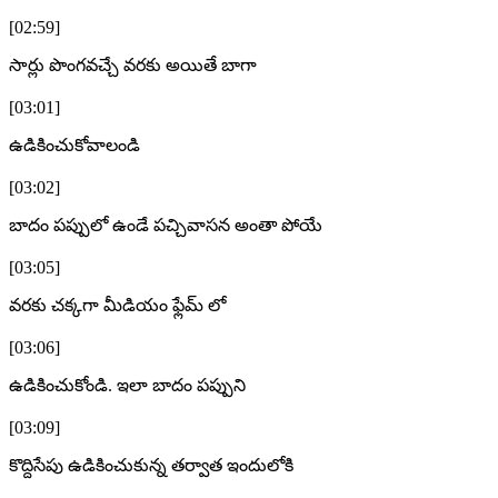
[02:59]
సార్లు పొంగవచ్చే వరకు అయితే బాగా
[03:01]
ఉడికించుకోవాలండి
[03:02]
బాదం పప్పులో ఉండే పచ్చివాసన అంతా పోయే
[03:05]
వరకు చక్కగా మీడియం ఫ్లేమ్ లో
[03:06]
ఉడికించుకోండి. ఇలా బాదం పప్పుని
[03:09]
కొద్దిసేపు ఉడికించుకున్న తర్వాత ఇందులోకి