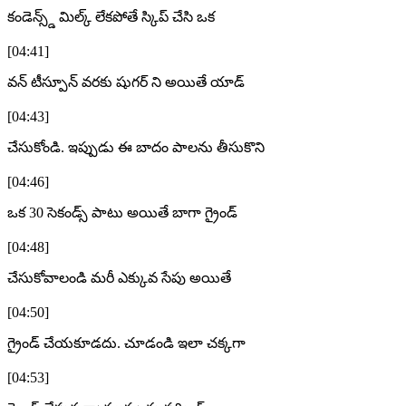
కండెన్స్డ్ మిల్క్ లేకపోతే స్కిప్ చేసి ఒక
[04:41]
వన్ టీస్పూన్ వరకు షుగర్ ని అయితే యాడ్
[04:43]
చేసుకోండి. ఇప్పుడు ఈ బాదం పాలను తీసుకొని
[04:46]
ఒక 30 సెకండ్స్ పాటు అయితే బాగా గ్రైండ్
[04:48]
చేసుకోవాలండి మరీ ఎక్కువ సేపు అయితే
[04:50]
గ్రైండ్ చేయకూడదు. చూడండి ఇలా చక్కగా
[04:53]