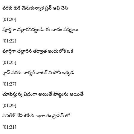
వరకు కుక్ చేసుకున్నాక స్టవ్ ఆఫ్ చేసి
[01:20]
పూర్తిగా చల్లారనివ్వండి. ఈ బాదం పప్పులు
[01:22]
పూర్తిగా చల్లారిన తర్వాత ఇందులోకి ఒక
[01:25]
గ్లాస్ వరకు నార్మల్ వాటర్ ని పోసి ఇక్కడ
[01:27]
చూపిస్తున్న విధంగా అయితే పొట్టును అయితే
[01:29]
సపరేట్ చేసుకోండి. ఇలా ఈ ప్రాసెస్ లో
[01:31]