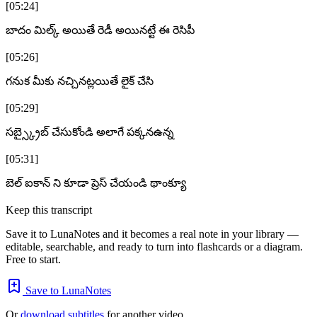
[05:24]
బాదం మిల్క్ అయితే రెడీ అయినట్టే ఈ రెసిపీ
[05:26]
గనుక మీకు నచ్చినట్లయితే లైక్ చేసి
[05:29]
సబ్స్క్రైబ్ చేసుకోండి అలాగే పక్కనఉన్న
[05:31]
బెల్ ఐకాన్ ని కూడా ప్రెస్ చేయండి థాంక్యూ
Keep this transcript
Save it to LunaNotes and it becomes a real note in your library —
editable, searchable, and ready to turn into flashcards or a diagram.
Free to start.
Save to LunaNotes
Or
download subtitles
for another video.