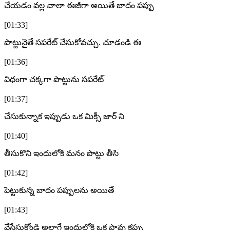
చేయడం వల్ల చాలా ఈజీగా అయితే బాదం పప్పు
[01:33]
పొట్టునైతే సపరేట్ చేసుకోవచ్చు. చూడండి ఈ
[01:36]
విధంగా చక్కగా పొట్టును సపరేట్
[01:37]
చేసుకున్నాక ఇప్పుడు ఒక మిక్సీ జార్ ని
[01:40]
తీసుకొని ఇందులోకి మనం పొట్టు తీసి
[01:42]
పెట్టుకున్న బాదం పప్పులను అయితే
[01:43]
వేసేసుకోండి అలాగే ఇందులోకి ఒక పావు కప్పు