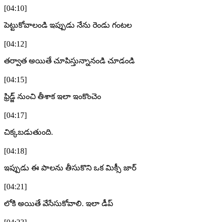
[04:10]
పెట్టుకోవాలండి ఇప్పుడు నేను రెండు గంటల
[04:12]
తర్వాత అయితే చూపిస్తున్నానండి చూడండి
[04:15]
ఫ్రిడ్జ్ నుంచి తీశాక ఇలా ఇంకొంచెం
[04:17]
చిక్కబడుతుంది.
[04:18]
ఇప్పుడు ఈ పాలను తీసుకొని ఒక మిక్సీ జార్
[04:21]
లోకి అయితే వేసేసుకోవాలి. ఇలా డీప్