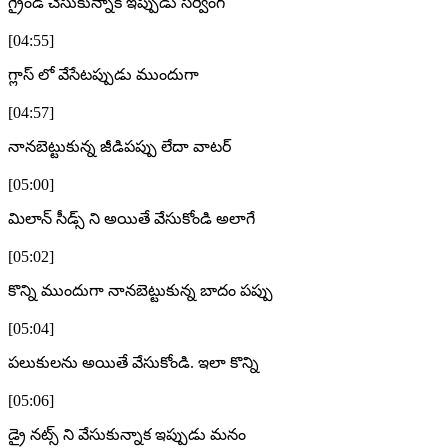
గ్రైండ్ చేసుకున్నాక ఇప్పుడు సర్వింగ్
[04:55]
గ్లాస్ లో వేసేటప్పుడు ముందుగా
[04:57]
నానబెట్టుకున్న జీడిపప్పు లేదా వాటర్
[05:00]
మిలాన్ సీడ్స్ ని అయితే వేసుకోండి అలాగే
[05:02]
కొన్ని ముందుగా నానబెట్టుకున్న బాదం పప్పు
[05:04]
పలుకులను అయితే వేసుకోండి. ఇలా కొన్ని
[05:06]
డ్రై నట్స్ ని వేసుకున్నాక ఇప్పుడు మనం