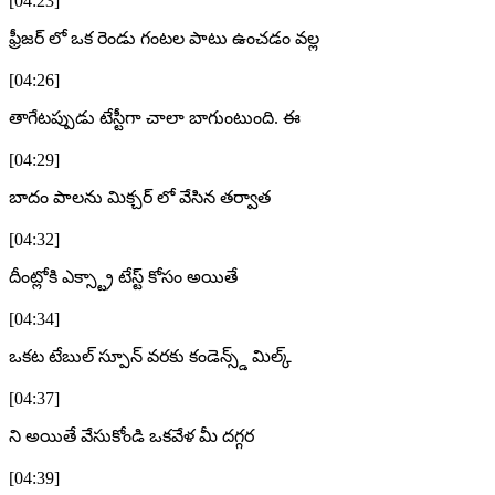
[04:23]
ఫ్రీజర్ లో ఒక రెండు గంటల పాటు ఉంచడం వల్ల
[04:26]
తాగేటప్పుడు టేస్టీగా చాలా బాగుంటుంది. ఈ
[04:29]
బాదం పాలను మిక్చర్ లో వేసిన తర్వాత
[04:32]
దీంట్లోకి ఎక్స్ట్రా టేస్ట్ కోసం అయితే
[04:34]
ఒకట టేబుల్ స్పూన్ వరకు కండెన్స్డ్ మిల్క్
[04:37]
ని అయితే వేసుకోండి ఒకవేళ మీ దగ్గర
[04:39]