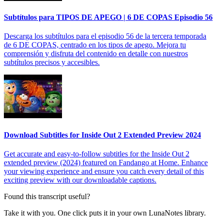
Subtítulos para TIPOS DE APEGO | 6 DE COPAS Episodio 56
Descarga los subtítulos para el episodio 56 de la tercera temporada
de 6 DE COPAS, centrado en los tipos de apego. Mejora tu
comprensión y disfruta del contenido en detalle con nuestros
subtítulos precisos y accesibles.
Download Subtitles for Inside Out 2 Extended Preview 2024
Get accurate and easy-to-follow subtitles for the Inside Out 2
extended preview (2024) featured on Fandango at Home. Enhance
your viewing experience and ensure you catch every detail of this
exciting preview with our downloadable captions.
Found this transcript useful?
Take it with you. One click puts it in your own LunaNotes library.