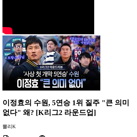
이정효의 수원, 5연승 1위 질주 "큰 의미
없다" 왜? [K리그2 라운드업]
뽈리K