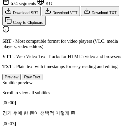
674 segments
KO
Download SRT
Download VTT
Download TXT
Copy to Clipboard
SRT
- Most compatible format for video players (VLC, media
players, video editors)
VTT
- Web Video Text Tracks for HTML5 video and browsers
TXT
- Plain text with timestamps for easy reading and editing
Preview
Raw Text
Subtitle preview
Scroll to view all subtitles
[00:00]
경기 후에 한 팬이 청백적 이렇게 된
[00:03]