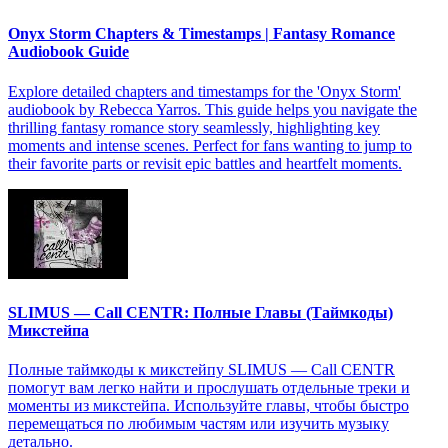
Onyx Storm Chapters & Timestamps | Fantasy Romance
Audiobook Guide
Explore detailed chapters and timestamps for the 'Onyx Storm'
audiobook by Rebecca Yarros. This guide helps you navigate the
thrilling fantasy romance story seamlessly, highlighting key
moments and intense scenes. Perfect for fans wanting to jump to
their favorite parts or revisit epic battles and heartfelt moments.
SLIMUS — Call CENTR: Полные Главы (Таймкоды)
Микстейпа
Полные таймкоды к микстейпу SLIMUS — Call CENTR
помогут вам легко найти и прослушать отдельные треки и
моменты из микстейпа. Используйте главы, чтобы быстро
перемещаться по любимым частям или изучить музыку
детально.