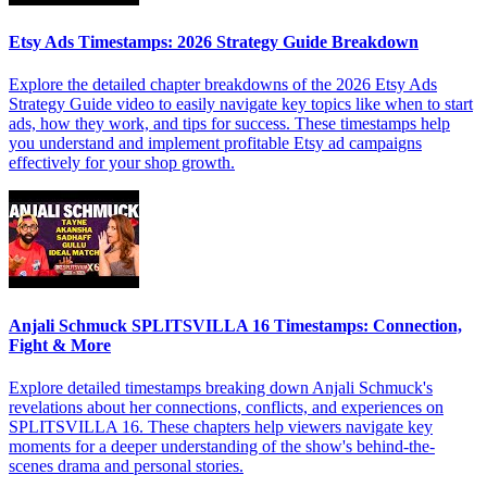
Etsy Ads Timestamps: 2026 Strategy Guide Breakdown
Explore the detailed chapter breakdowns of the 2026 Etsy Ads
Strategy Guide video to easily navigate key topics like when to start
ads, how they work, and tips for success. These timestamps help
you understand and implement profitable Etsy ad campaigns
effectively for your shop growth.
Anjali Schmuck SPLITSVILLA 16 Timestamps: Connection,
Fight & More
Explore detailed timestamps breaking down Anjali Schmuck's
revelations about her connections, conflicts, and experiences on
SPLITSVILLA 16. These chapters help viewers navigate key
moments for a deeper understanding of the show's behind-the-
scenes drama and personal stories.