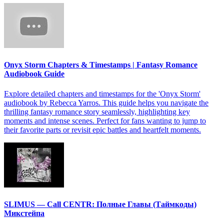
Onyx Storm Chapters & Timestamps | Fantasy Romance
Audiobook Guide
Explore detailed chapters and timestamps for the 'Onyx Storm'
audiobook by Rebecca Yarros. This guide helps you navigate the
thrilling fantasy romance story seamlessly, highlighting key
moments and intense scenes. Perfect for fans wanting to jump to
their favorite parts or revisit epic battles and heartfelt moments.
SLIMUS — Call CENTR: Полные Главы (Таймкоды)
Микстейпа