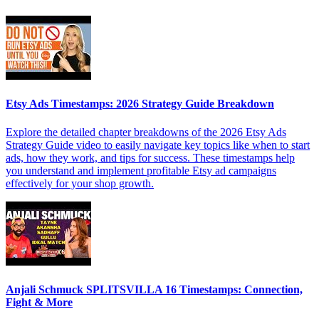
Etsy Ads Timestamps: 2026 Strategy Guide Breakdown
Explore the detailed chapter breakdowns of the 2026 Etsy Ads
Strategy Guide video to easily navigate key topics like when to start
ads, how they work, and tips for success. These timestamps help
you understand and implement profitable Etsy ad campaigns
effectively for your shop growth.
Anjali Schmuck SPLITSVILLA 16 Timestamps: Connection,
Fight & More