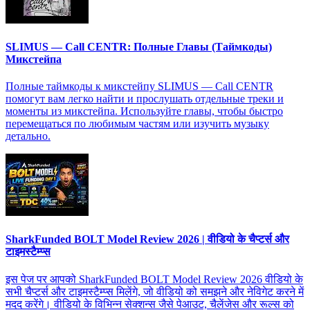
SLIMUS — Call CENTR: Полные Главы (Таймкоды)
Микстейпа
Полные таймкоды к микстейпу SLIMUS — Call CENTR
помогут вам легко найти и прослушать отдельные треки и
моменты из микстейпа. Используйте главы, чтобы быстро
перемещаться по любимым частям или изучить музыку
детально.
SharkFunded BOLT Model Review 2026 | वीडियो के चैप्टर्स और
टाइमस्टैम्प्स
इस पेज पर आपको SharkFunded BOLT Model Review 2026 वीडियो के
सभी चैप्टर्स और टाइमस्टैम्प्स मिलेंगे, जो वीडियो को समझने और नेविगेट करने में
मदद करेंगे। वीडियो के विभिन्न सेक्शन्स जैसे पेआउट, चैलेंजेस और रूल्स को