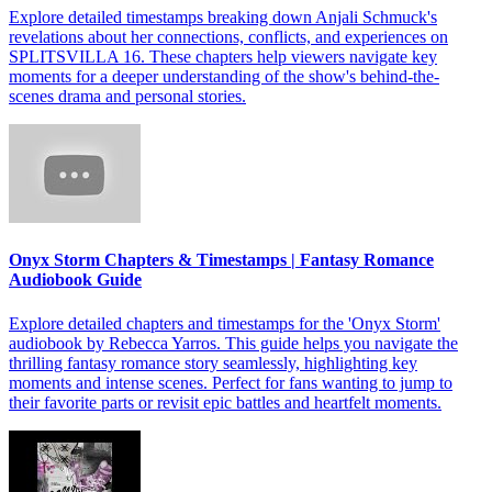
Explore detailed timestamps breaking down Anjali Schmuck's
revelations about her connections, conflicts, and experiences on
SPLITSVILLA 16. These chapters help viewers navigate key
moments for a deeper understanding of the show's behind-the-
scenes drama and personal stories.
Onyx Storm Chapters & Timestamps | Fantasy Romance
Audiobook Guide
Explore detailed chapters and timestamps for the 'Onyx Storm'
audiobook by Rebecca Yarros. This guide helps you navigate the
thrilling fantasy romance story seamlessly, highlighting key
moments and intense scenes. Perfect for fans wanting to jump to
their favorite parts or revisit epic battles and heartfelt moments.