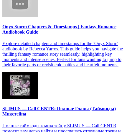
Onyx Storm Chapters & Timestamps | Fantasy Romance
Audiobook Guide
Explore detailed chapters and timestamps for the 'Onyx Storm'
audiobook by Rebecca Yarros. This guide helps you navigate the
thrilling fantasy romance story seamlessly, highlighting key
moments and intense scenes. Perfect for fans wanting to jump to
their favorite parts or revisit epic battles and heartfelt moments.
SLIMUS — Call CENTR: Полные Главы (Таймкоды)
Микстейпа
Полные таймкоды к микстейпу SLIMUS — Call CENTR
помогут вам легко найти и прослушать отдельные треки и