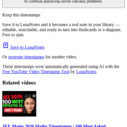
to continue practicing vector calculus problems.
Keep this timestamps
Save it to LunaNotes and it becomes a real note in your library —
editable, searchable, and ready to turn into flashcards or a diagram.
Free to start.
Save to LunaNotes
Or
generate timestamps
for another video.
These timestamps were automatically generated using AI with the
Free YouTube Video Timestamp Tool
by
LunaNotes
.
Related videos
JEE Mains 2026 Maths Timestamps | 100 Most Asked