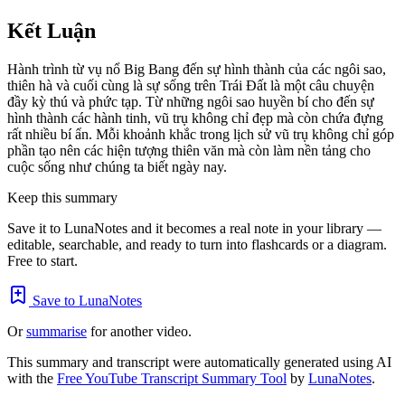
Kết Luận
Hành trình từ vụ nổ Big Bang đến sự hình thành của các ngôi sao,
thiên hà và cuối cùng là sự sống trên Trái Đất là một câu chuyện
đầy kỳ thú và phức tạp. Từ những ngôi sao huyền bí cho đến sự
hình thành các hành tinh, vũ trụ không chỉ đẹp mà còn chứa đựng
rất nhiều bí ẩn. Mỗi khoảnh khắc trong lịch sử vũ trụ không chỉ góp
phần tạo nên các hiện tượng thiên văn mà còn làm nền tảng cho
cuộc sống như chúng ta biết ngày nay.
Keep this summary
Save it to LunaNotes and it becomes a real note in your library —
editable, searchable, and ready to turn into flashcards or a diagram.
Free to start.
Save to LunaNotes
Or
summarise
for another video.
This summary and transcript were automatically generated using AI
with the
Free YouTube Transcript Summary Tool
by
LunaNotes
.