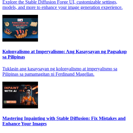
Explore the Stable Diffusion Forge UI, customizable settings,
models, and more to enhance your image generation experience.
Kolonyalismo at Imperyalismo: Ang Kasaysayan ng Pagsakop
sa Pilipinas
Tuklasin ang kasaysayan ng kolonyalismo at imperyalismo sa
Pilipinas sa pamamagitan ni Ferdinand Magellan.
Mastering Inpainting with Stable Diffusion: Fix Mistakes and
Enhance Your Images