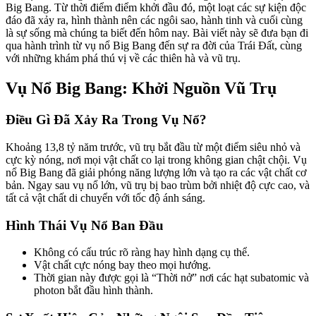
Big Bang. Từ thời điểm điểm khởi đầu đó, một loạt các sự kiện độc
đáo đã xảy ra, hình thành nên các ngôi sao, hành tinh và cuối cùng
là sự sống mà chúng ta biết đến hôm nay. Bài viết này sẽ đưa bạn đi
qua hành trình từ vụ nổ Big Bang đến sự ra đời của Trái Đất, cùng
với những khám phá thú vị về các thiên hà và vũ trụ.
Vụ Nổ Big Bang: Khởi Nguồn Vũ Trụ
Điều Gì Đã Xảy Ra Trong Vụ Nổ?
Khoảng 13,8 tỷ năm trước, vũ trụ bắt đầu từ một điểm siêu nhỏ và
cực kỳ nóng, nơi mọi vật chất co lại trong không gian chật chội. Vụ
nổ Big Bang đã giải phóng năng lượng lớn và tạo ra các vật chất cơ
bản. Ngay sau vụ nổ lớn, vũ trụ bị bao trùm bởi nhiệt độ cực cao, và
tất cả vật chất di chuyển với tốc độ ánh sáng.
Hình Thái Vụ Nổ Ban Đầu
Không có cấu trúc rõ ràng hay hình dạng cụ thể.
Vật chất cực nóng bay theo mọi hướng.
Thời gian này được gọi là “Thời nở” nơi các hạt subatomic và
photon bắt đầu hình thành.