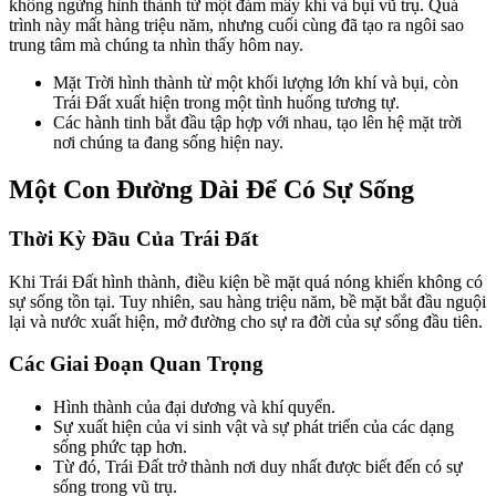
không ngừng hình thành từ một đám mây khí và bụi vũ trụ. Quá
trình này mất hàng triệu năm, nhưng cuối cùng đã tạo ra ngôi sao
trung tâm mà chúng ta nhìn thấy hôm nay.
Mặt Trời hình thành từ một khối lượng lớn khí và bụi, còn
Trái Đất xuất hiện trong một tình huống tương tự.
Các hành tinh bắt đầu tập hợp với nhau, tạo lên hệ mặt trời
nơi chúng ta đang sống hiện nay.
Một Con Đường Dài Để Có Sự Sống
Thời Kỳ Đầu Của Trái Đất
Khi Trái Đất hình thành, điều kiện bề mặt quá nóng khiến không có
sự sống tồn tại. Tuy nhiên, sau hàng triệu năm, bề mặt bắt đầu nguội
lại và nước xuất hiện, mở đường cho sự ra đời của sự sống đầu tiên.
Các Giai Đoạn Quan Trọng
Hình thành của đại dương và khí quyển.
Sự xuất hiện của vi sinh vật và sự phát triển của các dạng
sống phức tạp hơn.
Từ đó, Trái Đất trở thành nơi duy nhất được biết đến có sự
sống trong vũ trụ.