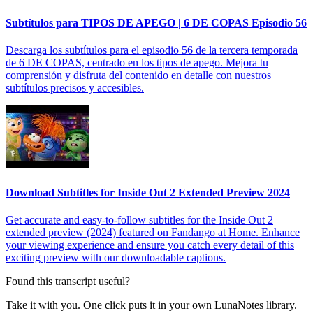
Subtítulos para TIPOS DE APEGO | 6 DE COPAS Episodio 56
Descarga los subtítulos para el episodio 56 de la tercera temporada
de 6 DE COPAS, centrado en los tipos de apego. Mejora tu
comprensión y disfruta del contenido en detalle con nuestros
subtítulos precisos y accesibles.
Download Subtitles for Inside Out 2 Extended Preview 2024
Get accurate and easy-to-follow subtitles for the Inside Out 2
extended preview (2024) featured on Fandango at Home. Enhance
your viewing experience and ensure you catch every detail of this
exciting preview with our downloadable captions.
Found this transcript useful?
Take it with you. One click puts it in your own LunaNotes library.