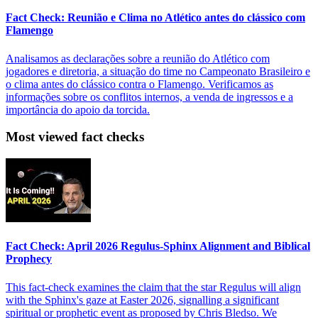
Fact Check: Reunião e Clima no Atlético antes do clássico com
Flamengo
Analisamos as declarações sobre a reunião do Atlético com
jogadores e diretoria, a situação do time no Campeonato Brasileiro e
o clima antes do clássico contra o Flamengo. Verificamos as
informações sobre os conflitos internos, a venda de ingressos e a
importância do apoio da torcida.
Most viewed fact checks
Fact Check: April 2026 Regulus-Sphinx Alignment and Biblical
Prophecy
This fact-check examines the claim that the star Regulus will align
with the Sphinx's gaze at Easter 2026, signalling a significant
spiritual or prophetic event as proposed by Chris Bledso. We