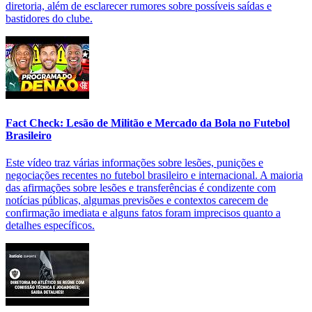
diretoria, além de esclarecer rumores sobre possíveis saídas e
bastidores do clube.
Fact Check: Lesão de Militão e Mercado da Bola no Futebol
Brasileiro
Este vídeo traz várias informações sobre lesões, punições e
negociações recentes no futebol brasileiro e internacional. A maioria
das afirmações sobre lesões e transferências é condizente com
notícias públicas, algumas previsões e contextos carecem de
confirmação imediata e alguns fatos foram imprecisos quanto a
detalhes específicos.