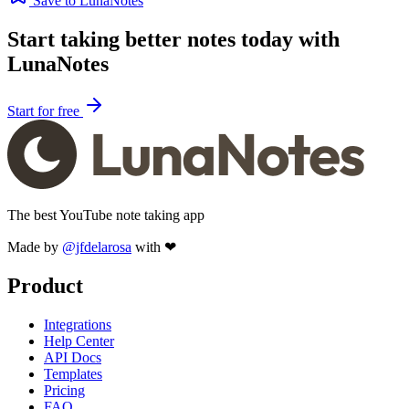
Save to LunaNotes
Start taking better notes today with
LunaNotes
Start for free
The best YouTube note taking app
Made by
@jfdelarosa
with ❤
Product
Integrations
Help Center
API Docs
Templates
Pricing
FAQ