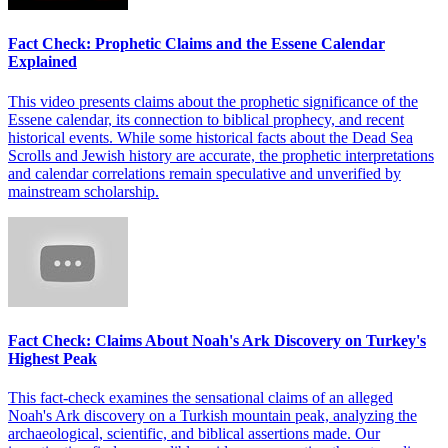
Fact Check: Prophetic Claims and the Essene Calendar
Explained
This video presents claims about the prophetic significance of the
Essene calendar, its connection to biblical prophecy, and recent
historical events. While some historical facts about the Dead Sea
Scrolls and Jewish history are accurate, the prophetic interpretations
and calendar correlations remain speculative and unverified by
mainstream scholarship.
Fact Check: Claims About Noah's Ark Discovery on Turkey's
Highest Peak
This fact-check examines the sensational claims of an alleged
Noah's Ark discovery on a Turkish mountain peak, analyzing the
archaeological, scientific, and biblical assertions made. Our