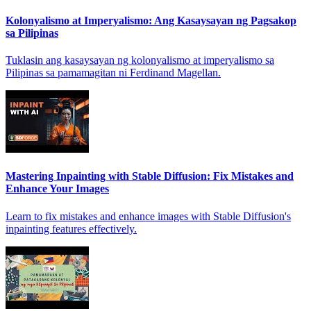
Kolonyalismo at Imperyalismo: Ang Kasaysayan ng Pagsakop
sa Pilipinas
Tuklasin ang kasaysayan ng kolonyalismo at imperyalismo sa
Pilipinas sa pamamagitan ni Ferdinand Magellan.
Mastering Inpainting with Stable Diffusion: Fix Mistakes and
Enhance Your Images
Learn to fix mistakes and enhance images with Stable Diffusion's
inpainting features effectively.