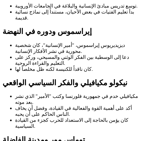
توسع تدريس مبادئ الإنسانية والبلاغة في الجامعات الأوروبية.
بدأ تعليم الفتيات في بعض الأحيان، مستنداً إلى نماذج نسائية
قديمة.
إيراسموس ودوره في النهضة
ديزيديريوس إيراسموس، "أمير الإنسانية"، كان شخصية
محورية في نشر الأفكار الإنسانية.
دعا إلى الوسطية بين الفكر الوثني والمسيحي، وركز على
التعليم والقراءة الروحية.
كان ناقداً للكنيسة لكنه ظل مخلصاً لها.
نيكولو مكيافيلي والفكر السياسي الواقعي
مكيافيلي خدم في جمهورية فلورنسا وكتب "الأمير" الذي نشر
بعد موته.
أكد على أهمية القوة والفعالية في القيادة، وفضل أن يخاف
الناس الحاكم على أن يحبه.
كان يؤمن بالحاجة إلى الاستعداد للحرب كجزء من القيادة
السياسية.
توماس مور ومدينة الفاضلة