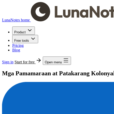
LunaNotes home
Product
Free tools
Pricing
Blog
Sign in
Start for free
Open menu
Mga Pamamaraan at Patakarang Kolonyal