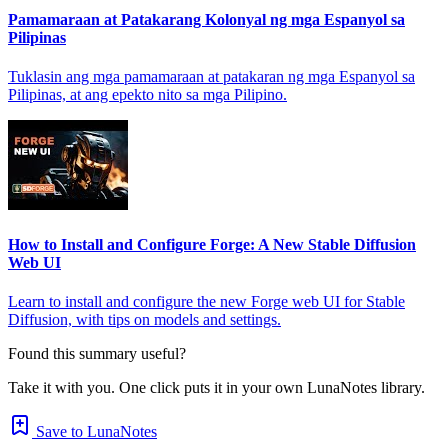
Pamamaraan at Patakarang Kolonyal ng mga Espanyol sa
Pilipinas
Tuklasin ang mga pamamaraan at patakaran ng mga Espanyol sa
Pilipinas, at ang epekto nito sa mga Pilipino.
How to Install and Configure Forge: A New Stable Diffusion
Web UI
Learn to install and configure the new Forge web UI for Stable
Diffusion, with tips on models and settings.
Found this summary useful?
Take it with you. One click puts it in your own LunaNotes library.
Save to LunaNotes