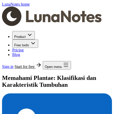
LunaNotes home
Product
Free tools
Pricing
Blog
Sign in
Start for free
Open menu
Memahami Plantae: Klasifikasi dan
Karakteristik Tumbuhan