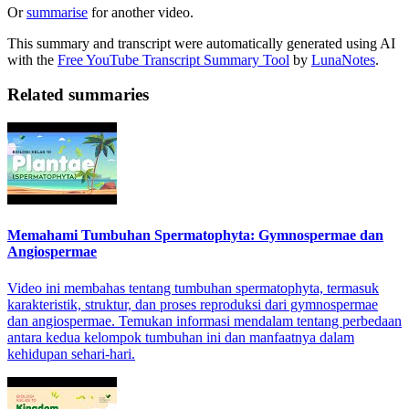
Or
summarise
for another video.
This summary and transcript were automatically generated using AI
with the
Free YouTube Transcript Summary Tool
by
LunaNotes
.
Related summaries
Memahami Tumbuhan Spermatophyta: Gymnospermae dan
Angiospermae
Video ini membahas tentang tumbuhan spermatophyta, termasuk
karakteristik, struktur, dan proses reproduksi dari gymnospermae
dan angiospermae. Temukan informasi mendalam tentang perbedaan
antara kedua kelompok tumbuhan ini dan manfaatnya dalam
kehidupan sehari-hari.