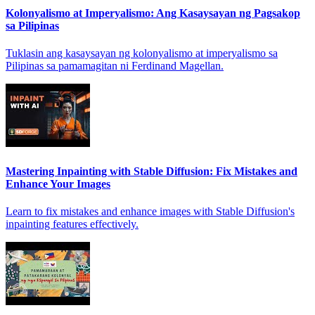
Kolonyalismo at Imperyalismo: Ang Kasaysayan ng Pagsakop
sa Pilipinas
Tuklasin ang kasaysayan ng kolonyalismo at imperyalismo sa
Pilipinas sa pamamagitan ni Ferdinand Magellan.
Mastering Inpainting with Stable Diffusion: Fix Mistakes and
Enhance Your Images
Learn to fix mistakes and enhance images with Stable Diffusion's
inpainting features effectively.