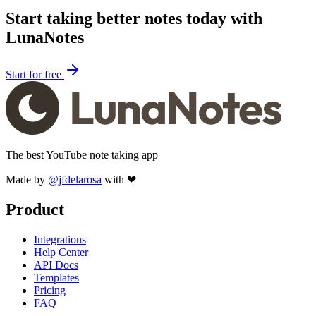
Start taking better notes today with
LunaNotes
Start for free
The best YouTube note taking app
Made by
@jfdelarosa
with ❤
Product
Integrations
Help Center
API Docs
Templates
Pricing
FAQ