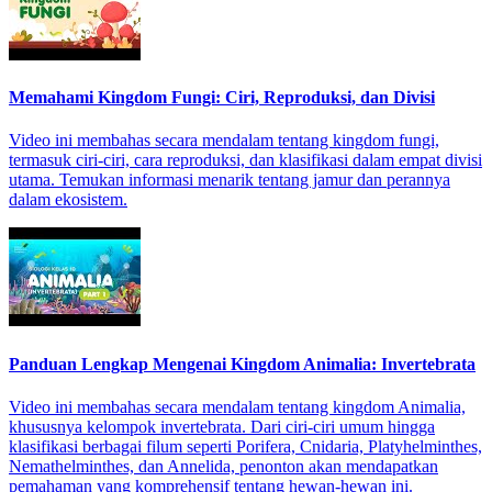
Memahami Kingdom Fungi: Ciri, Reproduksi, dan Divisi
Video ini membahas secara mendalam tentang kingdom fungi,
termasuk ciri-ciri, cara reproduksi, dan klasifikasi dalam empat divisi
utama. Temukan informasi menarik tentang jamur dan perannya
dalam ekosistem.
Panduan Lengkap Mengenai Kingdom Animalia: Invertebrata
Video ini membahas secara mendalam tentang kingdom Animalia,
khususnya kelompok invertebrata. Dari ciri-ciri umum hingga
klasifikasi berbagai filum seperti Porifera, Cnidaria, Platyhelminthes,
Nemathelminthes, dan Annelida, penonton akan mendapatkan
pemahaman yang komprehensif tentang hewan-hewan ini.