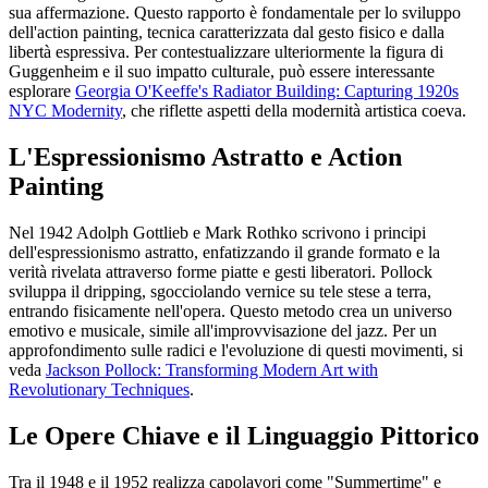
sua affermazione. Questo rapporto è fondamentale per lo sviluppo
dell'action painting, tecnica caratterizzata dal gesto fisico e dalla
libertà espressiva. Per contestualizzare ulteriormente la figura di
Guggenheim e il suo impatto culturale, può essere interessante
esplorare
Georgia O'Keeffe's Radiator Building: Capturing 1920s
NYC Modernity
, che riflette aspetti della modernità artistica coeva.
L'Espressionismo Astratto e Action
Painting
Nel 1942 Adolph Gottlieb e Mark Rothko scrivono i principi
dell'espressionismo astratto, enfatizzando il grande formato e la
verità rivelata attraverso forme piatte e gesti liberatori. Pollock
sviluppa il dripping, sgocciolando vernice su tele stese a terra,
entrando fisicamente nell'opera. Questo metodo crea un universo
emotivo e musicale, simile all'improvvisazione del jazz. Per un
approfondimento sulle radici e l'evoluzione di questi movimenti, si
veda
Jackson Pollock: Transforming Modern Art with
Revolutionary Techniques
.
Le Opere Chiave e il Linguaggio Pittorico
Tra il 1948 e il 1952 realizza capolavori come "Summertime" e