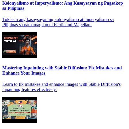
Kolonyalismo at Imperyalismo: Ang Kasaysayan ng Pagsakop
sa Pilipinas
Tuklasin ang kasaysayan ng kolonyalismo at imperyalismo sa
Pilipinas sa pamamagitan ni Ferdinand Magellan.
Mastering Inpainting with Stable Diffusion: Fix Mistakes and
Enhance Your Images
Learn to fix mistakes and enhance images with Stable Diffusion's
inpainting features effectively.