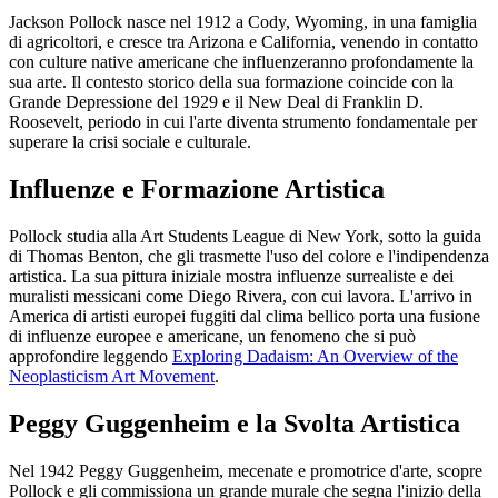
Jackson Pollock nasce nel 1912 a Cody, Wyoming, in una famiglia
di agricoltori, e cresce tra Arizona e California, venendo in contatto
con culture native americane che influenzeranno profondamente la
sua arte. Il contesto storico della sua formazione coincide con la
Grande Depressione del 1929 e il New Deal di Franklin D.
Roosevelt, periodo in cui l'arte diventa strumento fondamentale per
superare la crisi sociale e culturale.
Influenze e Formazione Artistica
Pollock studia alla Art Students League di New York, sotto la guida
di Thomas Benton, che gli trasmette l'uso del colore e l'indipendenza
artistica. La sua pittura iniziale mostra influenze surrealiste e dei
muralisti messicani come Diego Rivera, con cui lavora. L'arrivo in
America di artisti europei fuggiti dal clima bellico porta una fusione
di influenze europee e americane, un fenomeno che si può
approfondire leggendo
Exploring Dadaism: An Overview of the
Neoplasticism Art Movement
.
Peggy Guggenheim e la Svolta Artistica
Nel 1942 Peggy Guggenheim, mecenate e promotrice d'arte, scopre
Pollock e gli commissiona un grande murale che segna l'inizio della