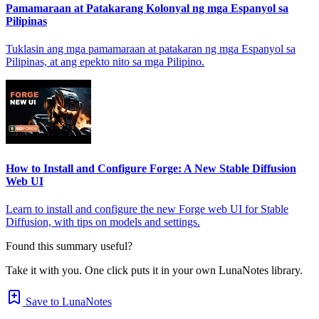
Pamamaraan at Patakarang Kolonyal ng mga Espanyol sa
Pilipinas
Tuklasin ang mga pamamaraan at patakaran ng mga Espanyol sa
Pilipinas, at ang epekto nito sa mga Pilipino.
How to Install and Configure Forge: A New Stable Diffusion
Web UI
Learn to install and configure the new Forge web UI for Stable
Diffusion, with tips on models and settings.
Found this summary useful?
Take it with you. One click puts it in your own LunaNotes library.
Save to LunaNotes