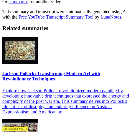
Or
summarise
for another video.
This summary and transcript were automatically generated using AI
with the
Free YouTube Transcript Summary Tool
by
LunaNotes
.
Related summaries
Jackson Pollock: Transforming Modern Art with
Revolutionary Techniques
Explore how Jackson Pollock revolutionized modern painting by
developing innovative drip techniques that expressed the energy and
complexity of the post-war era. This summary delves into Pollock's
life, artistic philosophy, and enduring influence on Abstract
Expressionism and American art.