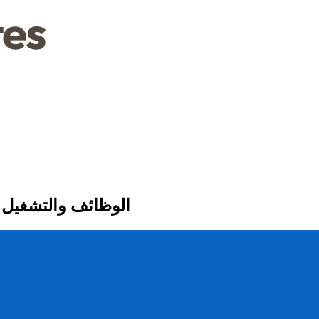
فهم ترانزستور ثنائي القطب BJT: الوظائ