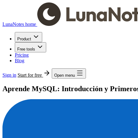
LunaNotes home
Product
Free tools
Pricing
Blog
Sign in
Start for free
Open menu
Aprende MySQL: Introducción y Primeros 