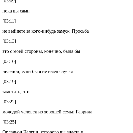
[03:09]
пока вы сами
[03:11]
не выйдете за кого-нибудь замуж. Просьба
[03:13]
это с моей стороны, конечно, была бы
[03:16]
нелепой, если бы я не имел случая
[03:19]
заметить, что
[03:22]
молодой человек из хорошей семьи Гаврила
[03:25]
Ордальон Чёлгин, которого вы знаете и