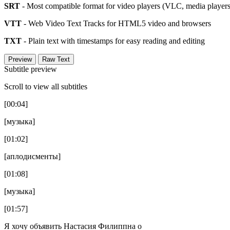
SRT
- Most compatible format for video players (VLC, media players,
VTT
- Web Video Text Tracks for HTML5 video and browsers
TXT
- Plain text with timestamps for easy reading and editing
Preview
Raw Text
Subtitle preview
Scroll to view all subtitles
[00:04]
[музыка]
[01:02]
[аплодисменты]
[01:08]
[музыка]
[01:57]
Я хочу объявить Настасия Филиппна о