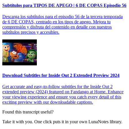
Subtítulos para TIPOS DE APEGO | 6 DE COPAS Episodio 56
Descarga los subtítulos para el episodio 56 de la tercera temporada
de 6 DE COPAS, centrado en los tipos de apego. Mejora tu
comprensión y disfruta del contenido en detalle con nuestros
subtítulos precisos y accesibles.
Download Subtitles for Inside Out 2 Extended Preview 2024
Get accurate and easy-to-follow subtitles for the Inside Out 2
extended preview (2024) featured on Fandango at Home. Enhance
your viewing experience and ensure you catch every detail of this
exciting preview with our downloadable captions.
Found this transcript useful?
Take it with you. One click puts it in your own LunaNotes library.