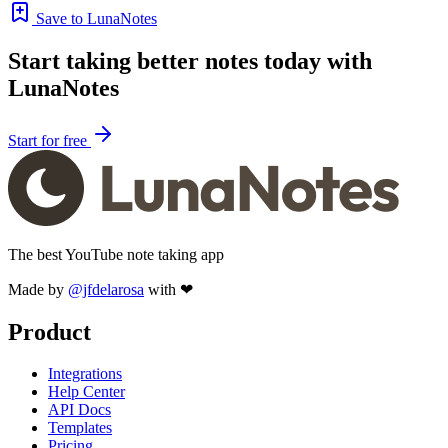
Save to LunaNotes
Start taking better notes today with
LunaNotes
Start for free
The best YouTube note taking app
Made by
@jfdelarosa
with ❤
Product
Integrations
Help Center
API Docs
Templates
Pricing