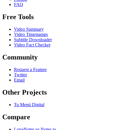
FAQ
Free Tools
Video Summary
Video Timestamps
Subtitle Downloader
Video Fact Checker
Community
Request a Feature
Twitter
Email
Other Projects
Tu Menú Digital
Compare
LunaNotes vs Notes.io