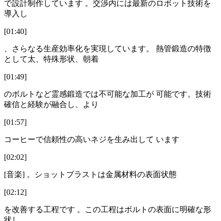
で設計制作しています 。交渉内には最新のロボット技術を
導入し
[01:40]
、さらなる生産効率化を実現しています。 熱管鍛造の特徴
として太、特殊形状、朝着
[01:49]
のボルトなど霊感鍛造では不可能な加工が 可能です。技術
確信と経験が融合し、より
[01:57]
コーヒーで信頼性の高いネジを生み出して います
[02:02]
[音楽] 。ショットブラストは金属材料の表面状態
[02:12]
を改善する工程です 。この工程はボルトの表面に明確な形
状し