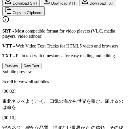
Download SRT
Download VTT
Download TXT
Copy to Clipboard
SRT
- Most compatible format for video players (VLC, media
players, video editors)
VTT
- Web Video Text Tracks for HTML5 video and browsers
TXT
- Plain text with timestamps for easy reading and editing
Preview
Raw Text
Subtitle preview
Scroll to view all subtitles
[00:02]
東北ネジへようこそ。 曰気の海から世界を望む。届けるの
は命を
[00:10]
守るネジ。確かな品質。揺ぎない世界から の信頼。その秘