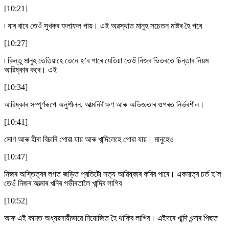
[10:21]
৷ যাৰ বাবে তেওঁ সুখকৰ ফলাফল পায়। এই অৱস্থাত মানুহ সচেতন মাষ্টৰ হৈ পৰে
[10:27]
৷ কিন্তু মানুহ তেতিয়াহে তেনে হ’ব পাৰে যেতিয়া তেওঁ নিজৰ ভিতৰতে চিন্তাৰ নিয়ম
আৱিষ্কাৰ কৰে। এই
[10:34]
আৱিষ্কাৰ সম্পূৰ্ণৰূপে অনুশীলন, আত্মনিৰীক্ষণ আৰু অভিজ্ঞতাৰ ওপৰত নিৰ্ভৰশীল।
[10:41]
সোণ আৰু হীৰা বিচাৰি পোৱা যায় আৰু খান্দিলেহে পোৱা যায়। মানুহেও
[10:47]
নিজৰ অস্তিত্বৰ লগত জড়িত প্ৰতিটো সত্য আৱিষ্কাৰ কৰিব পাৰে। একমাত্ৰ চৰ্ত হ’ল
তেওঁ নিজৰ আত্মাৰ খনিৰ গভীৰতালৈ খান্দিব লাগিব
[10:52]
আৰু এই কামত অধ্যৱসায়ীভাৱে নিয়োজিত হৈ থাকিব লাগিব। এইদৰে খান্দি খন্দাৰ পিছত