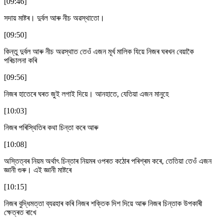
[09:46]
সদায় মাষ্টৰ। দুৰ্বল আৰু নীচ অৱস্থাতো।
[09:50]
কিন্তু দুৰ্বল আৰু নীচ অৱস্থাত তেওঁ এজন মূৰ্খ মালিক যিয়ে নিজৰ ঘৰখন বেয়াকৈ
পৰিচালনা কৰি
[09:56]
নিজৰ হাতেৰে ঘৰত জুই লগাই দিয়ে। আনহাতে, যেতিয়া এজন মানুহে
[10:03]
নিজৰ পৰিস্থিতিৰ কথা চিন্তা কৰে আৰু
[10:08]
অস্তিত্বৰ নিয়ম অৰ্থাৎ চিন্তাৰ নিয়মৰ ওপৰত কঠোৰ পৰিশ্ৰম কৰে, তেতিয়া তেওঁ এজন
জ্ঞানী গুৰু। এই জ্ঞানী মাষ্টৰে
[10:15]
নিজৰ বুদ্ধিমত্তা ব্যৱহাৰ কৰি নিজৰ শক্তিক দিশ দিয়ে আৰু নিজৰ চিন্তাক উপকাৰী
ক্ষেত্ৰত ৰাখে