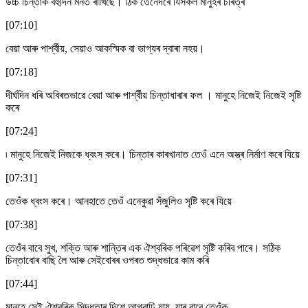
উচ্চ চিন্তাক বহুদিন মনত ৰাখিছে। ঠিক তেনেদৰে যিসকল মানুহৰ চৰিত্ৰ
[07:10]
বেয়া আৰু পাৰ্শ্বীয়, সেয়াও আকস্মিক বা ভাগ্যৰ দ্বাৰা নহয়।
[07:18]
দীৰ্ঘদিন ধৰি অবিৰতভাৱে বেয়া আৰু পাৰ্শ্বীয় চিন্তাধাৰাৰ ফল । মানুহে নিজেই নিজেই সৃষ্টি
কৰে
[07:24]
৷ মানুহে নিজেই নিজকে ধ্বংস কৰে। চিন্তাৰ কাৰখানাত তেওঁ এনে অস্ত্ৰ নিৰ্মাণ কৰে যিয়ে
[07:31]
তেওঁক ধ্বংস কৰে। আনহাতে তেওঁ এনেকুৱা সঁজুলিও সৃষ্টি কৰে যিয়ে
[07:38]
তেওঁৰ বাবে সুখ, শক্তি আৰু শান্তিৰ এক ঐশ্বৰিক পৰিৱেশ সৃষ্টি কৰিব পাৰে। সঠিক
চিন্তাবোৰ বাছি লৈ আৰু সেইবোৰৰ ওপৰত শুদ্ধভাৱে কাম কৰি
[07:44]
মানুহে সেই ঐশ্বৰিক সিদ্ধতাৰ দিশে আগবাঢ়ি যায়, যাৰ বাবে তেওঁক