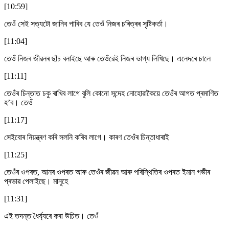
[10:59]
তেওঁ সেই সত্যটো জানিব পাৰিব যে তেওঁ নিজৰ চৰিত্ৰৰ সৃষ্টিকৰ্তা।
[11:04]
তেওঁ নিজৰ জীৱনৰ ছাঁচ বনাইছে আৰু তেওঁৱেই নিজৰ ভাগ্য লিখিছে। এনেদৰে চালে
[11:11]
তেওঁৰ চিন্তাত চকু ৰাখিব লাগে বুলি কোনো সন্দেহ নোহোৱাকৈয়ে তেওঁৰ আগত প্ৰমাণিত
হ’ব। তেওঁ
[11:17]
সেইবোৰ নিয়ন্ত্ৰণ কৰি সলনি কৰিব লাগে। কাৰণ তেওঁৰ চিন্তাধাৰাই
[11:25]
তেওঁৰ ওপৰত, আনৰ ওপৰত আৰু তেওঁৰ জীৱন আৰু পৰিস্থিতিৰ ওপৰত ইমান গভীৰ
প্ৰভাৱ পেলাইছে। মানুহে
[11:31]
এই তদন্ত ধৈৰ্য্যৰে কৰা উচিত। তেওঁ