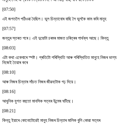
[07:50]
এই জগতলৈ পঠিওৱা হৈছিল। ভুল চিন্তাবোৰ বাছি লৈ ভুলকৈ কাম কৰি মানুহ
[07:57]
জন্তুৰ স্তৰত পৰে। এই দুয়োটা চৰমৰ মাজত চৰিত্ৰৰ পাৰ্থক্য আছে। কিন্তু
[08:03]
এটা কথা একেবাৰে স্পষ্ট। প্ৰতিটো পৰিস্থিতি আৰু পৰিস্থিতিত মানুহে নিজৰ ভাগ্য
নিজেই তৈয়াৰ কৰে
[08:10]
আৰু নিজৰ চিন্তাৰ সাঁচত নিজৰ জীৱনটোক গঢ় দিয়ে।
[08:16]
আধুনিক যুগত বহুতো মানসিক সত্যৰ উন্মেষ ঘটিছে।
[08:21]
কিন্তু ইয়াৰে কোনোটোৱেই মানুহ নিজৰ চিন্তাৰ মালিক বুলি কোৱা সত্যৰ