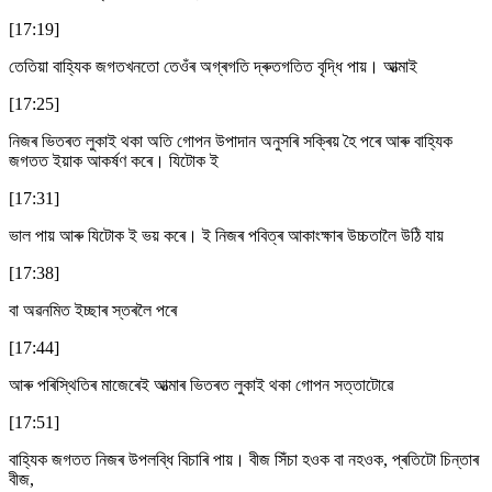
[17:19]
তেতিয়া বাহ্যিক জগতখনতো তেওঁৰ অগ্ৰগতি দ্ৰুতগতিত বৃদ্ধি পায়। আত্মাই
[17:25]
নিজৰ ভিতৰত লুকাই থকা অতি গোপন উপাদান অনুসৰি সক্ৰিয় হৈ পৰে আৰু বাহ্যিক
জগতত ইয়াক আকৰ্ষণ কৰে। যিটোক ই
[17:31]
ভাল পায় আৰু যিটোক ই ভয় কৰে। ই নিজৰ পবিত্ৰ আকাংক্ষাৰ উচ্চতালৈ উঠি যায়
[17:38]
বা অৱনমিত ইচ্ছাৰ স্তৰলৈ পৰে
[17:44]
আৰু পৰিস্থিতিৰ মাজেৰেই আত্মাৰ ভিতৰত লুকাই থকা গোপন সত্তাটোৱে
[17:51]
বাহ্যিক জগতত নিজৰ উপলব্ধি বিচাৰি পায়। বীজ সিঁচা হওক বা নহওক, প্ৰতিটো চিন্তাৰ
বীজ,