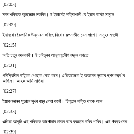
[02:03]
মনৰ শক্তিক তুচ্ছজ্ঞান নকৰিব। ই ইমানেই শক্তিশালী যে ইয়াৰ বাবেই মানুহে
[02:09]
ইমানবোৰ বৈজ্ঞানিক উদ্ভাৱন কৰিছে যিবোৰ কল্পনাতীত যেন লাগে। মানুহৰ মনটো
[02:15]
অতি চতুৰ বয়নকাৰী। ই চৰিত্ৰৰ আভ্যন্তৰীণ বস্ত্ৰৰ লগতে
[02:21]
পৰিস্থিতিৰ বাহ্যিক পোছাক বোৱা কৰে। এতিয়ালৈকে ই অজ্ঞানৰ সূতাৰে দুখৰ বস্ত্ৰ বৈ
আছিল। আহক আমি এতিয়া
[02:27]
ইয়াক জ্ঞানৰ সূতাৰে সুখৰ বস্ত্ৰ বোৱা কৰোঁ। চিন্তাৰ শক্তি থাকে আৰু
[02:33]
এতিয়া আপুনি এই শক্তিক আপোনাৰ লাভৰ বাবে ব্যৱহাৰ কৰিব পাৰিব। এই গ্ৰন্থখনত
[02:39]