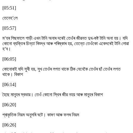
[05:51]
তেনেহ’লে
[05:57]
ম’হৰ পিছফালে গাড়ী এখন টানি অনাৰ দৰেই তেওঁৰ জীৱনত দুখ-কষ্ট টানি অনা হয়। যদি
কোনো ব্যক্তিৰ চিন্তা বিশুদ্ধ আৰু পৰিষ্কাৰ হয়, তেন্তে তেওঁকো একেদৰেই টানি লোৱা
হ’ব।
[06:05]
কোনোবাই যদি সুখী হয়, সুখ তেওঁৰ লগত থাকে ঠিক যেনেকৈ তেওঁৰ ছাঁ তেওঁৰ লগত
থাকে। বিকাশ
[06:14]
হৈছে মানুহৰ স্বভাৱ। তেওঁ কোনো স্থিৰ জীৱ নহয় আৰু মানুহৰ বিকাশ
[06:20]
প্ৰাকৃতিক নিয়ম অনুসৰি ঘটে। কাৰণ আৰু ফলৰ নিয়ম
[06:26]