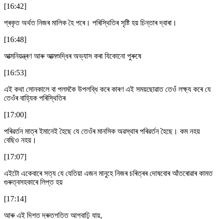
[16:42]
প্ৰকৃত অৰ্থত নিজৰ মালিক হৈ পৰে। পৰিস্থিতিৰ সৃষ্টি হয় চিন্তাৰ দ্বাৰা।
[16:48]
আত্মনিয়ন্ত্ৰণ আৰু আত্মশুদ্ধিৰ অভ্যাস কৰা যিকোনো পুৰুষে
[16:53]
এই কথা সোনকালে বা পলমকৈ উপলব্ধি কৰে কাৰণ এই সময়ছোৱাত তেওঁ লক্ষ্য কৰে যে
তেওঁৰ বাহ্যিক পৰিস্থিতিৰ
[17:00]
পৰিৱৰ্তন মাত্ৰ ইমানেই হৈছে যে তেওঁৰ মানসিক অৱস্থাৰ পৰিৱৰ্তন হৈছে। কম নহয়
বেছিও নহয়।
[17:07]
এইটো একেবাৰে সত্য যে যেতিয়া এজন মানুহে নিজৰ চৰিত্ৰৰ দোষবোৰ আঁতৰোৱাৰ কামত
গুৰুত্বসহকাৰে লিপ্ত হয়
[17:14]
আৰু এই দিশত দ্ৰুতগতিত আগবাঢ়ি যায়,