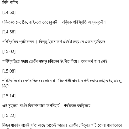
মিলি থাকিব
[14:50]
৷ ভিতৰত যেনেকৈ, বাহিৰতো তেনেকুৱাই। বাহ্যিক পৰিস্থিতি আভ্যন্তৰীণ
[14:56]
পৰিস্থিতিৰ প্ৰতিফলন । কিন্তু ইয়াৰ অৰ্থ এইটো নহয় যে এজন ব্যক্তিৰ
[15:02]
পৰিস্থিতিয়ে সদায় তেওঁৰ সমগ্ৰ চৰিত্ৰৰ ইংগিত দিয়ে। তাৰ অৰ্থ হ’ল সেই
[15:08]
পৰিস্থিতিবোৰ তেওঁৰ ভিতৰৰ কোনোবা শক্তিশালী ধাৰণাৰে গভীৰভাৱে জড়িত হৈ আছে,
যিটো
[15:14]
এই মুহূৰ্তত তেওঁৰ বিকাশৰ বাবে অপৰিহাৰ্য। প্ৰতিজন ব্যক্তিয়ে
[15:22]
নিজৰ ধাৰণাৰ বাবেই য’ত আছে তাতেই আছে। তেওঁৰ চৰিত্ৰত গঢ়ি তোলা ধাৰণাবোৰে