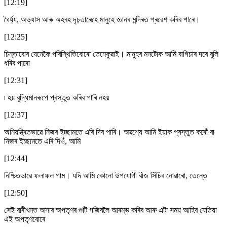
[12:19]
ধৈৰ্য্য, অভ্যাস আৰু অহৰহ দৃঢ়তাৰেহে মানুহে জ্ঞানৰ মন্দিৰত প্ৰৱেশ কৰিব পাৰে।
[12:25]
চিন্তাবোৰ যেনেকৈ পৰিস্থিতিবোৰো তেনেকুৱাই। মানুহৰ মনটোক আমি বাগিচাৰ দৰে বুলি
ধৰিব পাৰো
[12:31]
৷ হয় বুদ্ধিমানৰূপে প্ৰস্তুত কৰিব পাৰি নহয়
[12:37]
অনিয়ন্ত্ৰিতভাৱে নিজৰ ইচ্ছামতে এৰি দিব পাৰি। অৱশ্যে আমি ইয়াক প্ৰস্তুত কৰোঁ বা
নিজৰ ইচ্ছামতে এৰি দিওঁ, আমি
[12:44]
নিশ্চিতভাৱে ফলাফল পাম। যদি আমি কোনো উপযোগী বীজ সিঁচিব নোৱাৰো, তেন্তে
[12:50]
সেই বাৰীখনত অসাৰ অপতৃণৰ গুটি গজিবলৈ আৰম্ভ কৰিব আৰু এটা সময় আহিব যেতিয়া
এই অপতৃণবোৰে