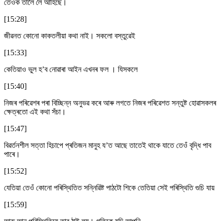
তেওঁক তালৈ লৈ আহিছে।
[15:28]
জীৱনত কোনো কাকতলীয়া কথা নাই। সকলো বস্তুৱেই
[15:33]
কেতিয়াও ভুল হ’ব নোৱাৰা আইন এখনৰ ফল । যিসকলে
[15:40]
নিজৰ পৰিৱেশৰ পৰা বিচ্ছিন্ন অনুভৱ কৰে আৰু লগতে নিজৰ পৰিৱেশত সন্তুষ্ট হোৱাসকলৰ
ক্ষেত্ৰতো এই কথা সঁচা।
[15:47]
বিৱৰ্তনশীল সত্তা হিচাপে প্ৰতিজন মানুহ য’ত আছে তাতেই থাকে যাতে তেওঁ বৃদ্ধি পাব
পাৰে।
[15:52]
যেতিয়া তেওঁ কোনো পৰিস্থিতিত সন্নিৱিষ্ট পাঠটো শিকে তেতিয়া সেই পৰিস্থিতি গুচি যায়
[15:59]