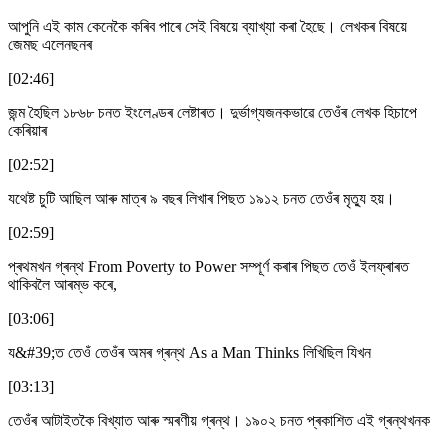
আপুনি এই কাম কেনেকৈ কৰিব পাৰে সেই বিষয়ে ব্যাখ্যা কৰা হৈছে। লেখকৰ বিষয়ে
জেমছ এলেনছনৰ
[02:46]
জন্ম হৈছিল ১৮৬৮ চনত ইংলেণ্ডৰ লেষ্টাৰত। দুৰ্ভাগ্যজনকভাৱে তেওঁৰ লেখক হিচাপে
কেৰিয়াৰ
[02:52]
যথেষ্ট চুটি আছিল আৰু মাত্ৰ ৯ বছৰ লিখাৰ পিছত ১৯১২ চনত তেওঁৰ মৃত্যু হয়।
[02:59]
প্ৰথমখন গ্ৰন্থ From Poverty to Power সম্পূৰ্ণ কৰাৰ পিছত তেওঁ ইলফ্ৰাৰত
থাকিবলৈ আৰম্ভ কৰে,
[03:06]
য&#39;ত তেওঁ তেওঁৰ অমৰ গ্ৰন্থ As a Man Thinks লিখিছিল যিখন
[03:13]
তেওঁৰ আটাইতকৈ বিখ্যাত আৰু স্মৰণীয় গ্ৰন্থ। ১৯০২ চনত প্ৰকাশিত এই গ্ৰন্থখনক