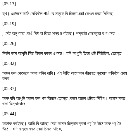
[05:13]
দুখ। এইদৰে আমি দেখিবলৈ পাওঁ যে মানুহে যি চিন্তা-চৰ্চা তেওঁৰ মনত সিঁচিছে
[05:19]
, সেই অনুপাতে তেওঁ মিঠা বা তিতা শস্য চপাইছে। শস্যটো কেনেকুৱা হ’ব সেয়া
[05:26]
নিৰ্ভৰ কৰে আপুনি সিঁচা বীজৰ ধৰণৰ ওপৰত। যদি আপুনি তিতা গুটি সিঁচিছিল, তেন্তে
[05:32]
আমৰ ফল কেনেকৈ আশা কৰিব পাৰি। এই নীতি আপোনাৰ জীৱনত প্ৰয়োগ কৰিবলৈ চেষ্টা
কৰক
[05:37]
আৰু যদি আপুনি আমৰ ফল খাব বিচাৰে তেন্তে কেৱল আমৰ গুটিহে সিঁচিব। আমাৰ মনত
থকা চিন্তাবোৰে
[05:44]
আমাক বনাইছে। আমি যি আছো সেয়া আমাৰ চিন্তাৰ দ্বাৰা গঢ় লৈ উঠে আৰু গঢ় লৈ
উঠে। যদি মানুহৰ মনত বেয়া চিন্তা থাকে,