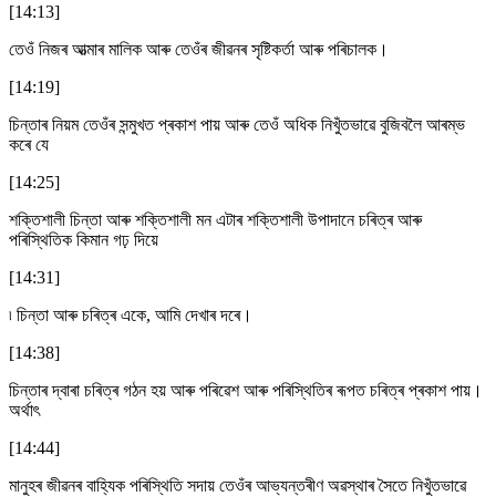
[14:13]
তেওঁ নিজৰ আত্মাৰ মালিক আৰু তেওঁৰ জীৱনৰ সৃষ্টিকৰ্তা আৰু পৰিচালক।
[14:19]
চিন্তাৰ নিয়ম তেওঁৰ সন্মুখত প্ৰকাশ পায় আৰু তেওঁ অধিক নিখুঁতভাৱে বুজিবলৈ আৰম্ভ
কৰে যে
[14:25]
শক্তিশালী চিন্তা আৰু শক্তিশালী মন এটাৰ শক্তিশালী উপাদানে চৰিত্ৰ আৰু
পৰিস্থিতিক কিমান গঢ় দিয়ে
[14:31]
৷ চিন্তা আৰু চৰিত্ৰ একে, আমি দেখাৰ দৰে।
[14:38]
চিন্তাৰ দ্বাৰা চৰিত্ৰ গঠন হয় আৰু পৰিৱেশ আৰু পৰিস্থিতিৰ ৰূপত চৰিত্ৰ প্ৰকাশ পায়।
অৰ্থাৎ
[14:44]
মানুহৰ জীৱনৰ বাহ্যিক পৰিস্থিতি সদায় তেওঁৰ আভ্যন্তৰীণ অৱস্থাৰ সৈতে নিখুঁতভাৱে