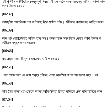
এই পৃথিৱীৰ আটাইতকৈ গুৰুত্বপূৰ্ণ নিয়ম। ই এক অটল আৰু অভেদ্য আইন। কাৰণ আৰু
ফলৰ নিয়মে কয় যে
[06:32]
বহুমহলীয়া অট্টালিকাৰ পৰা জপিয়াই দিলে মাটিত পৰিব। জঁপিয়াই পৰাটোৱেই আছিল কাৰণ
[06:39]
আৰু পৰি যোৱাটোৱেই আছিল তাৰ ফল। কাৰণ আৰু ফলৰ নিয়ম কেৱল পদাৰ্থ বিজ্ঞান বা
ভৌতিক বস্তুৰ জগতখনতহে
[06:46]
প্ৰযোজ্য নহয় ৷ চিন্তাৰ জগতখনতো ই প্ৰযোজ্য
[06:51]
৷ ভাল আৰু মহান হৈ অহা মানুহৰ চৰিত্ৰ, সেয়া আকস্মিক বা ভাগ্যৰ দ্বাৰা নহয়। বৰ
[06:58]
ভাল হৈছে কাৰণ তেওঁলোকে অহৰহ সঠিক চিন্তা চিন্তা কৰিবলৈ চেষ্টা কৰি আহিছে আৰু
[07:04]