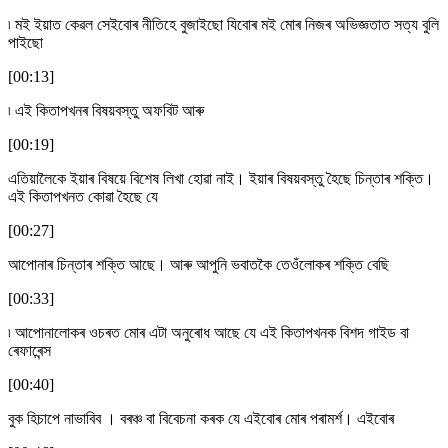
৷ মই ইয়াত কেৱল সেইবোৰ নীতিহে বুজাইছো যিবোৰ মই মোৰ নিজৰ অভিজ্ঞতাত সত্য বুলি
পাইছো
[00:13]
৷ এই কিতাপখনৰ বিষয়বস্তু অফবিট আৰু
[00:19]
এতিয়ালৈকে ইয়াৰ বিষয়ে বিশেষ লিখা হোৱা নাই। ইয়াৰ বিষয়বস্তু হৈছে চিন্তাৰ শক্তি।
এই কিতাপখনত কোৱা হৈছে যে
[00:27]
আপোনাৰ চিন্তাৰ শক্তি আছে। আৰু আপুনি ভবাতকৈ তেওঁলোকৰ শক্তি বেছি
[00:33]
৷ আপোনালোকৰ ওচৰত মোৰ এটা অনুৰোধ আছে যে এই কিতাপখনক বিশদ গাইড বা
ৰেফাৰেন্স
[00:40]
বুক হিচাপে নাভাবিব । বৰঞ্চ বা বিবেচনা কৰক যে এইবোৰ মোৰ পৰামৰ্শ। এইবোৰ