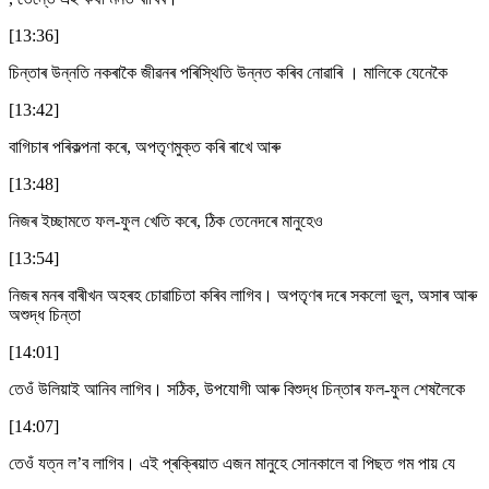
[13:36]
চিন্তাৰ উন্নতি নকৰাকৈ জীৱনৰ পৰিস্থিতি উন্নত কৰিব নোৱাৰি । মালিকে যেনেকৈ
[13:42]
বাগিচাৰ পৰিকল্পনা কৰে, অপতৃণমুক্ত কৰি ৰাখে আৰু
[13:48]
নিজৰ ইচ্ছামতে ফল-ফুল খেতি কৰে, ঠিক তেনেদৰে মানুহেও
[13:54]
নিজৰ মনৰ বাৰীখন অহৰহ চোৱাচিতা কৰিব লাগিব। অপতৃণৰ দৰে সকলো ভুল, অসাৰ আৰু
অশুদ্ধ চিন্তা
[14:01]
তেওঁ উলিয়াই আনিব লাগিব। সঠিক, উপযোগী আৰু বিশুদ্ধ চিন্তাৰ ফল-ফুল শেষলৈকে
[14:07]
তেওঁ যত্ন ল’ব লাগিব। এই প্ৰক্ৰিয়াত এজন মানুহে সোনকালে বা পিছত গম পায় যে