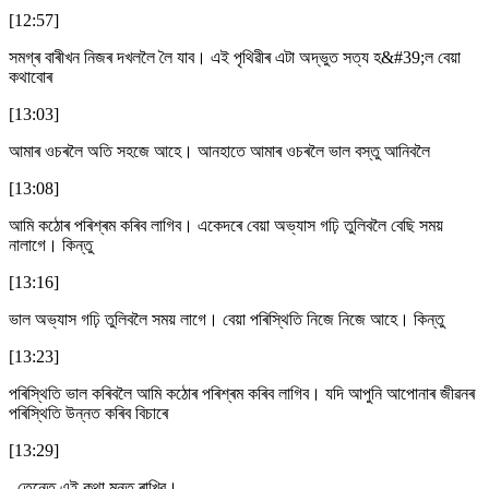
[12:57]
সমগ্ৰ বাৰীখন নিজৰ দখললৈ লৈ যাব। এই পৃথিৱীৰ এটা অদ্ভুত সত্য হ&#39;ল বেয়া
কথাবোৰ
[13:03]
আমাৰ ওচৰলৈ অতি সহজে আহে। আনহাতে আমাৰ ওচৰলৈ ভাল বস্তু আনিবলৈ
[13:08]
আমি কঠোৰ পৰিশ্ৰম কৰিব লাগিব। একেদৰে বেয়া অভ্যাস গঢ়ি তুলিবলৈ বেছি সময়
নালাগে। কিন্তু
[13:16]
ভাল অভ্যাস গঢ়ি তুলিবলৈ সময় লাগে। বেয়া পৰিস্থিতি নিজে নিজে আহে। কিন্তু
[13:23]
পৰিস্থিতি ভাল কৰিবলৈ আমি কঠোৰ পৰিশ্ৰম কৰিব লাগিব। যদি আপুনি আপোনাৰ জীৱনৰ
পৰিস্থিতি উন্নত কৰিব বিচাৰে
[13:29]
, তেন্তে এই কথা মনত ৰাখিব।