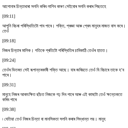
আপোনাৰ চিন্তাধাৰা সলনি কৰিব লাগিব কাৰণ সেইবোৰ সলনি কৰাৰ পিছতহে
[09:11]
আপুনি বিচৰা পৰিস্থিতিটো পাব পাৰে। শক্তি, প্ৰজ্ঞা আৰু প্ৰেম মানুহৰ মাজত বাস কৰে।
তেওঁ
[09:18]
নিজৰ চিন্তাৰ মালিক। গতিকে প্ৰতিটো পৰিস্থিতিৰ চাবিকাঠি তেওঁৰ হাতত।
[09:24]
তেওঁৰ ভিতৰত সেই ৰূপান্তৰকাৰী শক্তি আছে। যাৰ জৰিয়তে তেওঁ যি বিচাৰে তাকে হ’ব
পাৰে।
[09:31]
মানুহে নিজৰ আকাংক্ষিত ছাঁচত নিজকে গঢ় দিব পাৰে আৰু এই কামটো তেওঁ ক্ষন্তেকতে
কৰিব পাৰে
[09:38]
৷ যেতিয়া তেওঁ নিজৰ চিন্তা বা মানসিকতা সলনি কৰাৰ সিদ্ধান্ত লয়। মানুহ