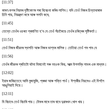
[11:37]
কাৰণ-ফলৰ নিয়মৰ দৃষ্টিকোণৰ পৰা বিবেচনা কৰিব লাগিব। যদি তেওঁ নিজৰ চিন্তাধাৰাক
চিনি পায়, নিয়ন্ত্ৰণ কৰে আৰু সলনি কৰে,
[11:45]
তেন্তে তেওঁৰ ওচৰত প্ৰমাণিত হ’ব যে তেওঁ সঁচাকৈয়ে তেওঁৰ চৰিত্ৰৰ সৃষ্টিকৰ্তা।
[11:51]
তেওঁ নিজৰ জীৱনৰ স্থপতি আৰু নিজৰ ভাগ্যৰ মালিক। তেতিয়া তেওঁ গম পাব যে
[11:56]
তেওঁৰ জীৱনৰ প্ৰতিটো ঘটনা যিমানেই সৰু নহওক কিয়, আত্ম উপলব্ধি লাভৰ এক মাধ্যম।
[12:02]
ইয়াৰ জৰিয়তেহে আমি বুজাবুজি, প্ৰজ্ঞা আৰু শক্তি পাওঁ। ঈশ্বৰীয় নিয়মেও এই দিশলৈ
আঙুলিয়াই দিয়ে।
[12:11]
যি বিচাৰে তেওঁ বিচাৰি পায়। টোকৰ মাৰে তাৰ বাবে দুৱাৰখন খোল খায়।