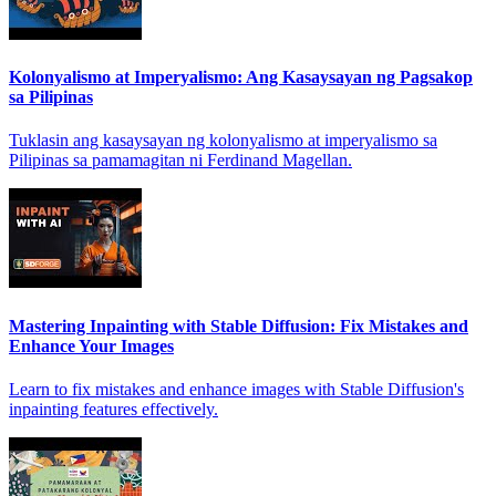
Kolonyalismo at Imperyalismo: Ang Kasaysayan ng Pagsakop
sa Pilipinas
Tuklasin ang kasaysayan ng kolonyalismo at imperyalismo sa
Pilipinas sa pamamagitan ni Ferdinand Magellan.
Mastering Inpainting with Stable Diffusion: Fix Mistakes and
Enhance Your Images
Learn to fix mistakes and enhance images with Stable Diffusion's
inpainting features effectively.