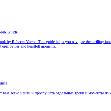
book Guide
ook by Rebecca Yarros. This guide helps you navigate the thrilling fan
it epic battles and heartfelt moments.
ейпа
ам легко найти и прослушать отдельные треки и моменты из м