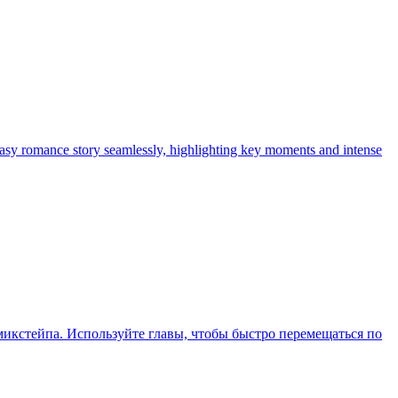
tasy romance story seamlessly, highlighting key moments and intense
икстейпа. Используйте главы, чтобы быстро перемещаться по