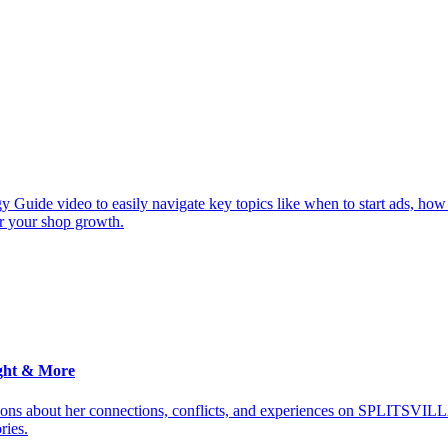
y Guide video to easily navigate key topics like when to start ads, how
or your shop growth.
ght & More
ions about her connections, conflicts, and experiences on SPLITSVILL
ries.