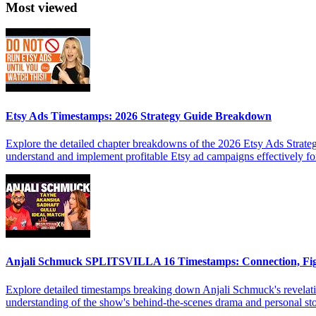
Most viewed
Etsy Ads Timestamps: 2026 Strategy Guide Breakdown
Explore the detailed chapter breakdowns of the 2026 Etsy Ads Strateg
understand and implement profitable Etsy ad campaigns effectively f
Anjali Schmuck SPLITSVILLA 16 Timestamps: Connection, Fi
Explore detailed timestamps breaking down Anjali Schmuck's revelat
understanding of the show's behind-the-scenes drama and personal sto