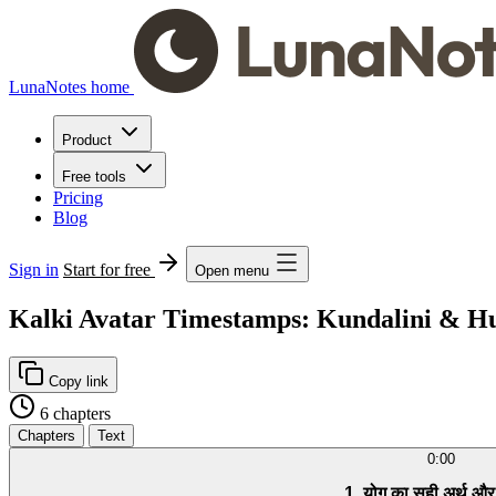
LunaNotes home
Product
Free tools
Pricing
Blog
Sign in
Start for free
Open menu
Kalki Avatar Timestamps: Kundalini & H
Copy link
6 chapters
Chapters
Text
0:00
1. योग का सही अर्थ और