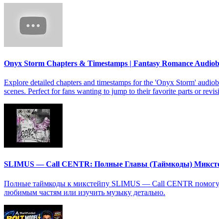
Onyx Storm Chapters & Timestamps | Fantasy Romance Audio
Explore detailed chapters and timestamps for the 'Onyx Storm' audiob
scenes. Perfect for fans wanting to jump to their favorite parts or revis
SLIMUS — Call CENTR: Полные Главы (Таймкоды) Микст
Полные таймкоды к микстейпу SLIMUS — Call CENTR помогут в
любимым частям или изучить музыку детально.