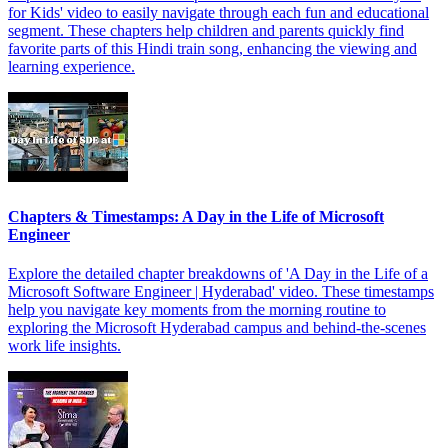
for Kids' video to easily navigate through each fun and educational
segment. These chapters help children and parents quickly find
favorite parts of this Hindi train song, enhancing the viewing and
learning experience.
Chapters & Timestamps: A Day in the Life of Microsoft
Engineer
Explore the detailed chapter breakdowns of 'A Day in the Life of a
Microsoft Software Engineer | Hyderabad' video. These timestamps
help you navigate key moments from the morning routine to
exploring the Microsoft Hyderabad campus and behind-the-scenes
work life insights.