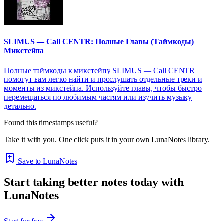
SLIMUS — Call CENTR: Полные Главы (Таймкоды)
Микстейпа
Полные таймкоды к микстейпу SLIMUS — Call CENTR
помогут вам легко найти и прослушать отдельные треки и
моменты из микстейпа. Используйте главы, чтобы быстро
перемещаться по любимым частям или изучить музыку
детально.
Found this timestamps useful?
Take it with you. One click puts it in your own LunaNotes library.
Save to LunaNotes
Start taking better notes today with
LunaNotes
Start for free