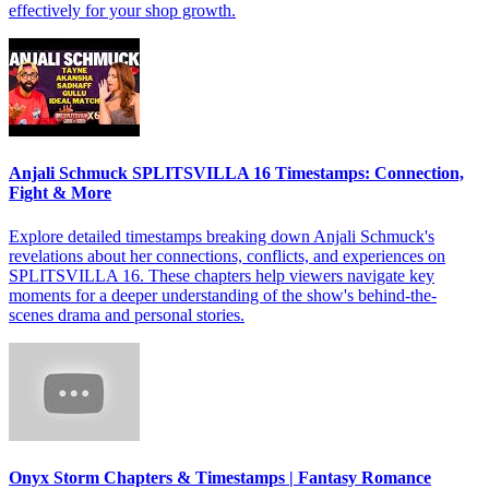
effectively for your shop growth.
Anjali Schmuck SPLITSVILLA 16 Timestamps: Connection,
Fight & More
Explore detailed timestamps breaking down Anjali Schmuck's
revelations about her connections, conflicts, and experiences on
SPLITSVILLA 16. These chapters help viewers navigate key
moments for a deeper understanding of the show's behind-the-
scenes drama and personal stories.
Onyx Storm Chapters & Timestamps | Fantasy Romance