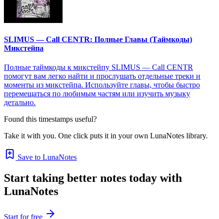
SLIMUS — Call CENTR: Полные Главы (Таймкоды)
Микстейпа
Полные таймкоды к микстейпу SLIMUS — Call CENTR
помогут вам легко найти и прослушать отдельные треки и
моменты из микстейпа. Используйте главы, чтобы быстро
перемещаться по любимым частям или изучить музыку
детально.
Found this timestamps useful?
Take it with you. One click puts it in your own LunaNotes library.
Save to LunaNotes
Start taking better notes today with
LunaNotes
Start for free