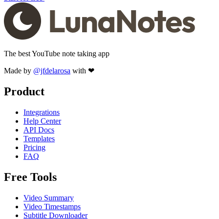
The best YouTube note taking app
Made by
@jfdelarosa
with ❤
Product
Integrations
Help Center
API Docs
Templates
Pricing
FAQ
Free Tools
Video Summary
Video Timestamps
Subtitle Downloader