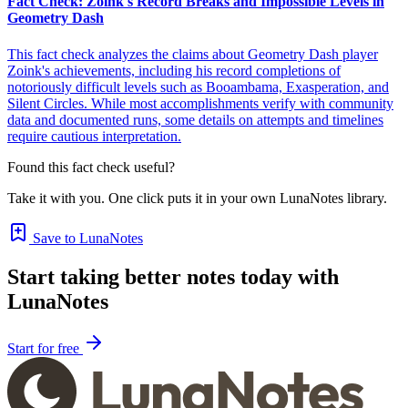
Fact Check: Zoink's Record Breaks and Impossible Levels in
Geometry Dash
This fact check analyzes the claims about Geometry Dash player
Zoink's achievements, including his record completions of
notoriously difficult levels such as Booambama, Exasperation, and
Silent Circles. While most accomplishments verify with community
data and documented runs, some details on attempts and timelines
require cautious interpretation.
Found this fact check useful?
Take it with you. One click puts it in your own LunaNotes library.
Save to LunaNotes
Start taking better notes today with
LunaNotes
Start for free