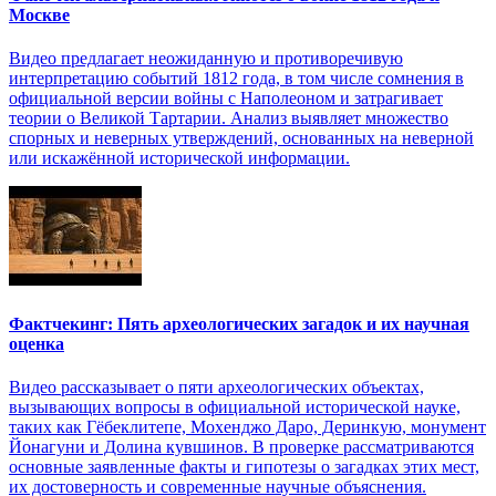
Москве
Видео предлагает неожиданную и противоречивую
интерпретацию событий 1812 года, в том числе сомнения в
официальной версии войны с Наполеоном и затрагивает
теории о Великой Тартарии. Анализ выявляет множество
спорных и неверных утверждений, основанных на неверной
или искажённой исторической информации.
Фактчекинг: Пять археологических загадок и их научная
оценка
Видео рассказывает о пяти археологических объектах,
вызывающих вопросы в официальной исторической науке,
таких как Гёбеклитепе, Мохенджо Даро, Деринкую, монумент
Йонагуни и Долина кувшинов. В проверке рассматриваются
основные заявленные факты и гипотезы о загадках этих мест,
их достоверность и современные научные объяснения.